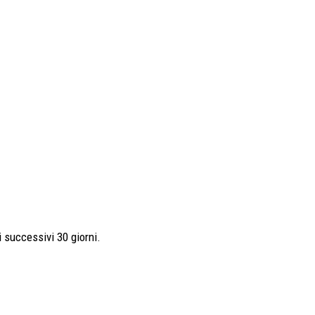
 successivi 30 giorni.