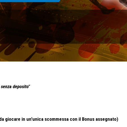
 senza deposito"
da giocare in un'unica scommessa con il Bonus assegnato)