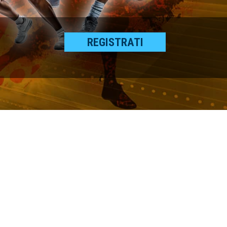
REGISTRATI