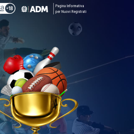
Pagina Informativa
per Nuovi Registrati