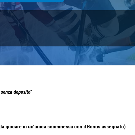
 senza deposito"
da giocare in un'unica scommessa con il Bonus assegnato)