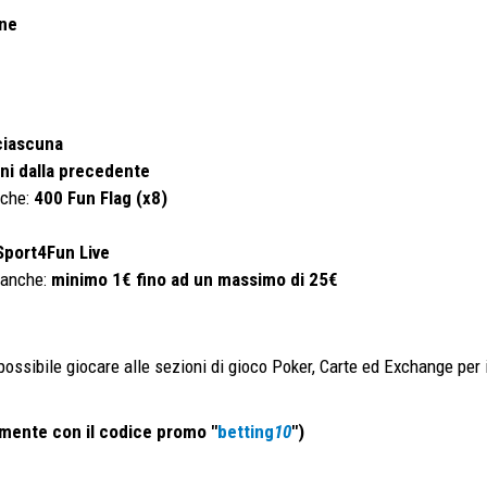
one
ciascuna
ni dalla precedente
nche:
400 Fun Flag (x8)
Sport4Fun Live
ranche:
minimo 1€ fino ad un massimo di 25€
ossibile giocare alle sezioni di gioco Poker, Carte ed Exchange per i
amente con il codice promo "
betting
1
0
")