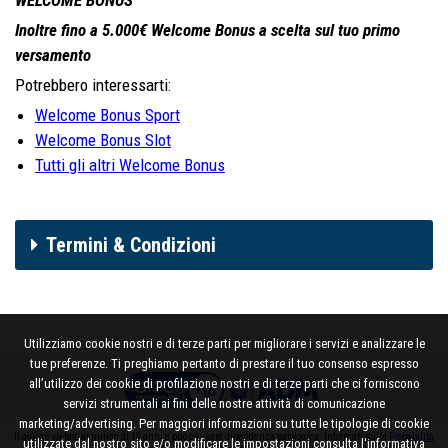
WELCOME BONUS
Inoltre fino a 5.000€ Welcome Bonus a scelta sul tuo primo
versamento
Potrebbero interessarti:
Welcome Bonus Sport
Welcome Bonus Slot
Tutti gli altri Welcome Bonus
Termini & Condizioni
Utilizziamo cookie nostri e di terze parti per migliorare i servizi e analizzare le
tue preferenze. Ti preghiamo pertanto di prestare il tuo consenso espresso
all’utilizzo dei cookie di profilazione nostri e di terze parti che ci forniscono
servizi strumentali ai fini delle nostre attività di comunicazione
marketing/advertising. Per maggiori informazioni su tutte le tipologie di cookie
Il gioco è vietato ai minori di 18 anni e può causare dipendenza patologica. Informati sulle
Probabilità
utilizzate dal nostro sito e/o modificare le impostazioni consulta l‘informativa