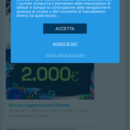
i cookies comporta il permanere delle impostazioni di
default e dunque la continuazione della navigazione in
assenza di cookie o altri strumenti di tracciamento
diversi da quelli tecnici.
Bonus registrazione Casinò Live
Registrati su BetFlag e ricevi 1.000€ di bonus
senza deposito Casinò Live
scopri di piu'
TUTTI I GIORNI
chiudi senza accettare
Bonus registrazione Games
Registrati su BetFlag e ricevi 2.000€ di bonus
senza deposito Games