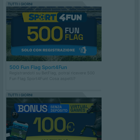
TUTTI I GIORNI
500 Fun Flag Sport4Fun
Registrandoti su BetFlag, potrai ricevere 500
Fun Flag Sport4Fun! Cosa aspetti?
TUTTI I GIORNI