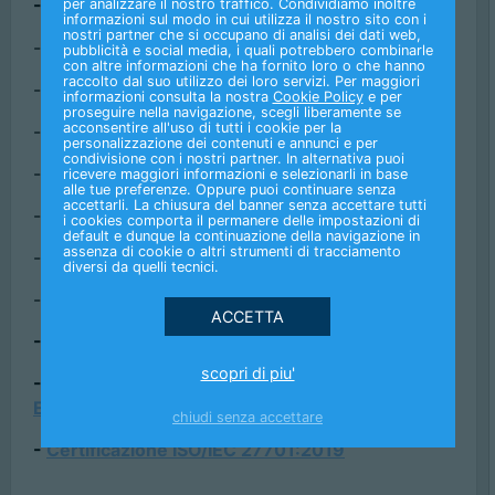
-
Certificazione Audit 2026
per analizzare il nostro traffico. Condividiamo inoltre
informazioni sul modo in cui utilizza il nostro sito con i
nostri partner che si occupano di analisi dei dati web,
-
Certificazione G4
pubblicità e social media, i quali potrebbero combinarle
con altre informazioni che ha fornito loro o che hanno
raccolto dal suo utilizzo dei loro servizi. Per maggiori
-
Certificazione ISO 9001:2015
informazioni consulta la nostra
Cookie Policy
e per
proseguire nella navigazione, scegli liberamente se
acconsentire all'uso di tutti i cookie per la
-
Certificazione ISO 37001:2016
personalizzazione dei contenuti e annunci e per
condivisione con i nostri partner. In alternativa puoi
-
Certificazione ISO 37001:2025
ricevere maggiori informazioni e selezionarli in base
alle tue preferenze. Oppure puoi continuare senza
accettarli. La chiusura del banner senza accettare tutti
-
Certificazione ISO 26000:2020
i cookies comporta il permanere delle impostazioni di
default e dunque la continuazione della navigazione in
assenza di cookie o altri strumenti di tracciamento
-
Certificazione ISO 45001:2018
diversi da quelli tecnici.
-
Certificazione UNI/PdR 125:2022
-
Certificazione ISO 14001:2015
scopri di piu'
-
Certificazione ISO/IEC 27001:2022 - UNI CEI
EN ISO/IEC 27001:2024
chiudi senza accettare
-
Certificazione ISO/IEC 27701:2019