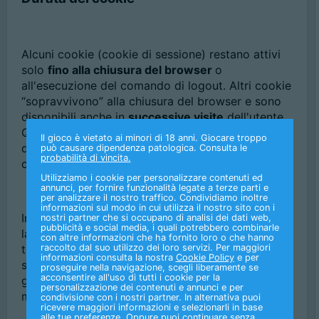
Alcuni cookie (cookie di sessione) restano attivi
solo
fino alla chiusura del browser
o
all'esecuzione del comando di logout. Altri cookie
“sopravvivono” alla chiusura del browser e sono
disponibili anche in
successive visite
dell'utente.
Questi cookie sono detti persistenti e la loro
Il gioco è vietato ai minori di 18 anni. Giocare troppo
durata è fissata dal server al momento della loro
può causare dipendenza patologica. Consulta le
probabilità di vincita.
creazione.
Utilizziamo i cookie per personalizzare contenuti ed
annunci, per fornire funzionalità legate a terze parti e
per analizzare il nostro traffico. Condividiamo inoltre
informazioni sul modo in cui utilizza il nostro sito con i
In alcuni casi è fissata una scadenza, in altri casi
nostri partner che si occupano di analisi dei dati web,
pubblicità e social media, i quali potrebbero combinarle
la durata è illimitata. BetFlag fa uso di entrambi i
con altre informazioni che ha fornito loro o che hanno
raccolto dal suo utilizzo dei loro servizi. Per maggiori
tipi di cookie. Inoltre, navigando sulle pagine del
informazioni consulta la nostra
Cookie Policy
e per
sito web BetFlag.it, si può interagire con siti
proseguire nella navigazione, scegli liberamente se
acconsentire all'uso di tutti i cookie per la
gestiti da terze parti che possono creare o
personalizzazione dei contenuti e annunci e per
modificare cookie permanenti e di profilazione.
condivisione con i nostri partner. In alternativa puoi
ricevere maggiori informazioni e selezionarli in base
alle tue preferenze. Oppure puoi continuare senza