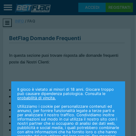
ACCEDI
REGISTRATI
INFO
FAQ
BetFlag Domande Frequenti
In questa sezione puoi trovare risposta alle domande frequenti
poste dai Nostri Clienti:
Apertura conto
Il gioco è vietato ai minori di 18 anni. Giocare troppo
può causare dipendenza patologica. Consulta le
Gestione conto
probabilità di vincita.
Versamenti
Utilizziamo i cookie per personalizzare contenuti ed
Prelievi
annunci, per fornire funzionalità legate a terze parti e
per analizzare il nostro traffico. Condividiamo inoltre
Tutela del giocatore
informazioni sul modo in cui utilizza il nostro sito con i
Autotutela
nostri partner che si occupano di analisi dei dati web,
pubblicità e social media, i quali potrebbero combinarle
Scommesse sui cavalli
con altre informazioni che ha fornito loro o che hanno