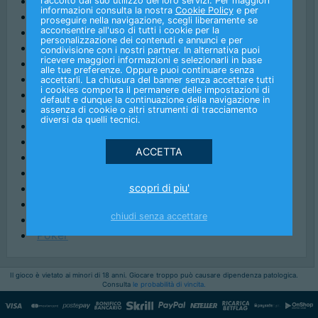
Scommesse sportive
raccolto dal suo utilizzo dei loro servizi. Per maggiori
informazioni consulta la nostra
Cookie Policy
e per
Totocalcio
proseguire nella navigazione, scegli liberamente se
acconsentire all'uso di tutti i cookie per la
Virtual
personalizzazione dei contenuti e annunci e per
Exchange
condivisione con i nostri partner. In alternativa puoi
ricevere maggiori informazioni e selezionarli in base
Casinò/Casinò Live
alle tue preferenze. Oppure puoi continuare senza
Casinò Mobile
accettarli. La chiusura del banner senza accettare tutti
i cookies comporta il permanere delle impostazioni di
Gratta e Vinci
default e dunque la continuazione della navigazione in
Bingo
assenza di cookie o altri strumenti di tracciamento
diversi da quelli tecnici.
Lotto
10 e Lotto
MillionDAY
LotteriaItalia
Carte
scopri di piu'
Bonus
chiudi senza accettare
Lotterie
Poker
Il gioco è vietato ai minori di 18 anni. Giocare troppo può causare dipendenza patologica.
Consulta
le probabilità di vincita.