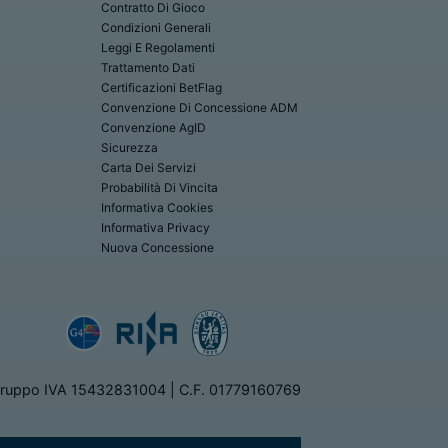
Contratto Di Gioco
Condizioni Generali
Leggi E Regolamenti
Trattamento Dati
Certificazioni BetFlag
Convenzione Di Concessione ADM
Convenzione AgID
Sicurezza
Carta Dei Servizi
Probabilità Di Vincita
Informativa Cookies
Informativa Privacy
Nuova Concessione
 Gruppo IVA 15432831004 | C.F. 01779160769