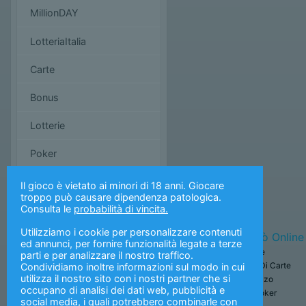
MillionDAY
LotteriaItalia
Carte
Bonus
Lotterie
Poker
AFFILIAZIONI
Il gioco è vietato ai minori di 18 anni. Giocare
troppo può causare dipendenza patologica.
Consulta le
probabilità di vincita.
Utilizziamo i cookie per personalizzare contenuti
Slot
Casinò Live
Casinò Online
ed annunci, per fornire funzionalità legate a terze
Slot
Roulette Live
Roulette
parti e per analizzare il nostro traffico.
Slot Con Jackpot
Blackjack Live
Giochi Di Carte
Condividiamo inoltre informazioni sul modo in cui
utilizza il nostro sito con i nostri partner che si
Baccarat Live
7 E Mezzo
occupano di analisi dei dati web, pubblicità e
Poker Live
Videopoker
social media, i quali potrebbero combinarle con