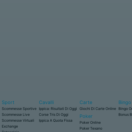
Sport
Cavalli
Carte
Bingo
Scommesse Sportive
Ippica: Risultati Di Oggi
Giochi Di Carte Online
Bingo O
Scommesse Live
Corse Tris Di Oggi
Bonus B
Poker
Scommesse Virtuali
Ippica A Quota Fissa
Poker Online
Exchange
Poker Texano