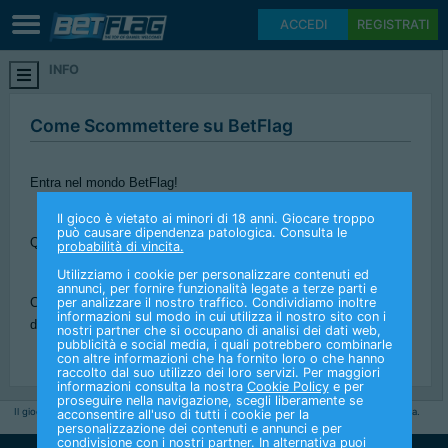
ACCEDI
REGISTRATI
INFO
Come Scommettere su BetFlag
Entra nel mondo BetFlag!
Il gioco è vietato ai minori di 18 anni. Giocare troppo
può causare dipendenza patologica. Consulta le
Qui trovi tutte le indicazioni per giocare e scommettere con noi.
probabilità di vincita.
Utilizziamo i cookie per personalizzare contenuti ed
annunci, per fornire funzionalità legate a terze parti e
per analizzare il nostro traffico. Condividiamo inoltre
Clicca su una delle voci del menu a sinistra e scegli l'argomento
informazioni sul modo in cui utilizza il nostro sito con i
di tuo interesse.
nostri partner che si occupano di analisi dei dati web,
pubblicità e social media, i quali potrebbero combinarle
con altre informazioni che ha fornito loro o che hanno
raccolto dal suo utilizzo dei loro servizi. Per maggiori
informazioni consulta la nostra
Cookie Policy
e per
proseguire nella navigazione, scegli liberamente se
Il gioco è vietato ai minori di 18 anni. Giocare troppo può causare dipendenza patologica.
acconsentire all'uso di tutti i cookie per la
Consulta
le probabilità di vincita.
personalizzazione dei contenuti e annunci e per
condivisione con i nostri partner. In alternativa puoi