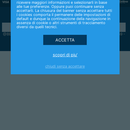
ricevere maggiori informazioni e selezionarli in base
alle tue preferenze. Oppure puoi continuare senza
accettarli. La chiusura del banner senza accettare tutti
CONTATTACI
i cookies comporta il permanere delle impostazioni di
default e dunque la continuazione della navigazione in
assenza di cookie o altri strumenti di tracciamento
diversi da quelli tecnici.
@BETFLAG S.P.A. - Gruppo IVA 15432831004 - C.F. 01779160769 -
CONC. GAD N.
16008
AFFILIAZIONI
scopri di piu'
chiudi senza accettare