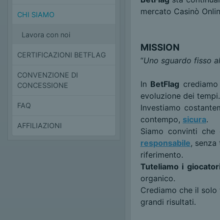
mercato Casinò Onli
CHI SIAMO
Lavora con noi
MISSION
CERTIFICAZIONI BETFLAG
“
Uno sguardo fisso al
CONVENZIONE DI
In
BetFlag
crediamo c
CONCESSIONE
evoluzione dei tempi.
FAQ
Investiamo costantem
contempo,
sicura
.
AFFILIAZIONI
Siamo convinti che c
responsabile
, senza
riferimento.
Tuteliamo i
giocator
organico.
Crediamo che il solo 
grandi risultati.