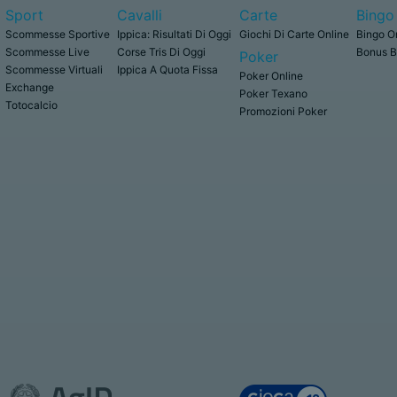
Sport
Cavalli
Carte
Bingo
Scommesse Sportive
Ippica: Risultati Di Oggi
Giochi Di Carte Online
Bingo O
Scommesse Live
Corse Tris Di Oggi
Bonus B
Poker
Scommesse Virtuali
Ippica A Quota Fissa
Poker Online
Exchange
Poker Texano
Totocalcio
Promozioni Poker