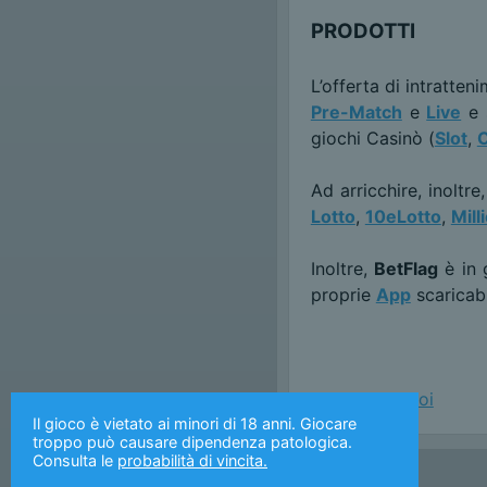
PRODOTTI
L’offerta di intratte
Pre-Match
e
Live
e 
giochi Casinò (
Slot
,
C
Ad arricchire, inoltre
Lotto
,
10eLotto
,
Mill
Inoltre,
BetFlag
è in 
proprie
App
scaricabi
Lavora con noi
Il gioco è vietato ai minori di 18 anni. Giocare
troppo può causare dipendenza patologica.
Consulta le
probabilità di vincita.