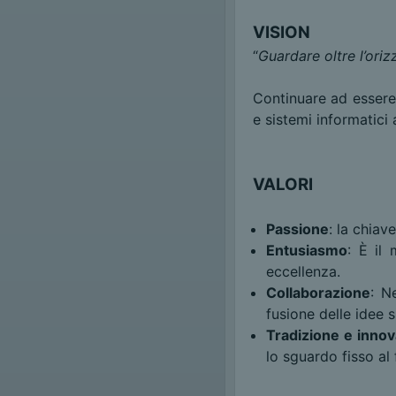
VISION
“
Guardare oltre l’oriz
Continuare ad essere l
e sistemi informatici
VALORI
Passione
: la chiav
Entusiasmo
: È il
eccellenza.
Collaborazione
: N
fusione delle idee 
Tradizione e inno
lo sguardo fisso al 