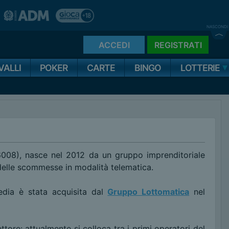
NASCONDI
VALLI
POKER
CARTE
BINGO
LOTTERIE
6008), nasce nel 2012 da un gruppo imprenditoriale
a delle scommesse in modalità telematica.
edia è stata acquisita dal
Gruppo Lottomatica
nel
ore: attualmente si colloca tra i primi operatori del