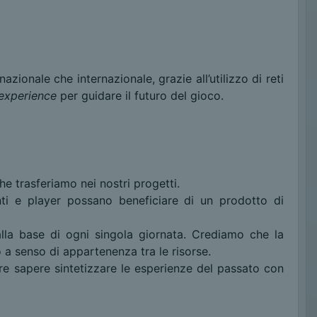
azionale che internazionale, grazie all’utilizzo di reti
experience
per guidare il futuro del gioco.
e trasferiamo nei nostri progetti.
nti e player possano beneficiare di un prodotto di
alla base di ogni singola giornata. Crediamo che la
 a senso di appartenenza tra le risorse.
e sapere sintetizzare le esperienze del passato con