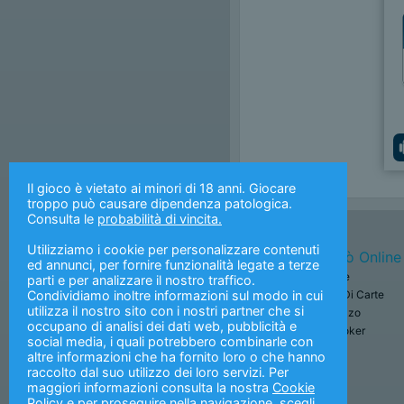
Il gioco è vietato ai minori di 18 anni. Giocare
troppo può causare dipendenza patologica.
Consulta le
probabilità di vincita.
Utilizziamo i cookie per personalizzare contenuti
Slot
Casinò Live
Casinò Online
ed annunci, per fornire funzionalità legate a terze
Slot
Roulette Live
Roulette
parti e per analizzare il nostro traffico.
Slot Con Jackpot
Blackjack Live
Giochi Di Carte
Condividiamo inoltre informazioni sul modo in cui
utilizza il nostro sito con i nostri partner che si
Baccarat Live
7 E Mezzo
occupano di analisi dei dati web, pubblicità e
Poker Live
Videopoker
social media, i quali potrebbero combinarle con
Game Show Live
altre informazioni che ha fornito loro o che hanno
raccolto dal suo utilizzo dei loro servizi. Per
maggiori informazioni consulta la nostra
Cookie
Policy
e per proseguire nella navigazione, scegli