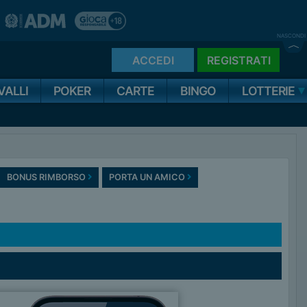
NASCONDI
VALLI
POKER
CARTE
BINGO
LOTTERIE
BONUS RIMBORSO
PORTA UN AMICO