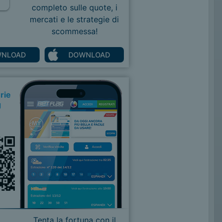
completo sulle quote, i
mercati e le strategie di
scommessa!
NLOAD
DOWNLOAD
rie
g
Tenta la fortuna con il