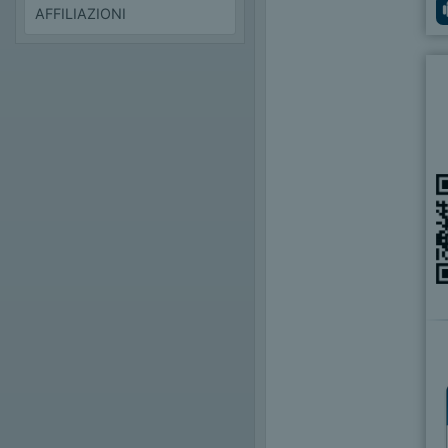
AFFILIAZIONI