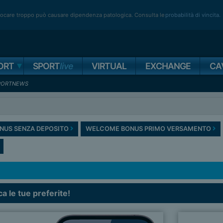
. Giocare troppo può causare dipendenza patologica. Consulta le
probabilità di vincita.
ORT
SPORT
live
VIRTUAL
EXCHANGE
CA
PORTNEWS
NUS SENZA DEPOSITO
WELCOME BONUS PRIMO VERSAMENTO
a le tue preferite!