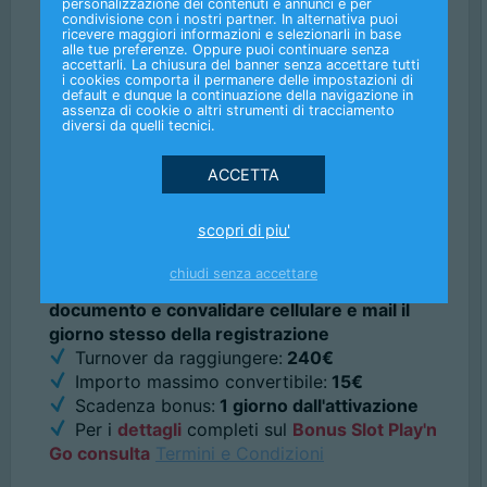
personalizzazione dei contenuti e annunci e per
condivisione con i nostri partner. In alternativa puoi
Quota minima:
3,5
ricevere maggiori informazioni e selezionarli in base
Sezioni di gioco abilitate:
Sport4Fun e
alle tue preferenze. Oppure puoi continuare senza
accettarli. La chiusura del banner senza accettare tutti
Sport4Fun Live
i cookies comporta il permanere delle impostazioni di
Massimo convertibile in Real Bonus Sport:
default e dunque la continuazione della navigazione in
assenza di cookie o altri strumenti di tracciamento
minimo 1€
,
fino ad un massimo di 20€
diversi da quelli tecnici.
Scadenza:
2 giorni dall'attivazione
Per i
dettagli
completi sui
Fun Flag
Sport
consulta
Termini e Condizioni
scopri di piu'
Importo Bonus:
30€ Slot Play'n Go
Modalità di assegnazione:
l'amico dovrà
chiudi senza accettare
inviare ed ottenere la validazione del
documento e convalidare cellulare e mail il
giorno stesso della registrazione
Turnover da raggiungere:
240€
Importo massimo convertibile:
15€
Scadenza bonus:
1 giorno dall'attivazione
Per i
dettagli
completi sul
Bonus Slot Play'n
Go consulta
Termini e Condizioni