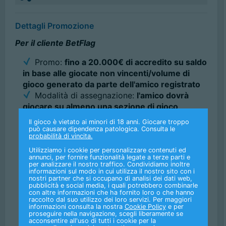
Dettagli Promozione
Per il cliente BetFlag
Promo:
fino a 20.000
€ di accredito su saldo
in base alle giocate non vincenti/volume di
gioco generato da parte dell'amico registrato
Modalità di assegnazione:
l'amico dovrà
giocare su almeno una sezione di gioco
Validità:
180 giorni dalla registrazione
Il gioco è vietato ai minori di 18 anni. Giocare troppo
dell'amico
può causare dipendenza patologica. Consulta le
probabilità di vincita.
Utilizziamo i cookie per personalizzare contenuti ed
annunci, per fornire funzionalità legate a terze parti e
Fun Flag Sport assegnati:
100
per analizzare il nostro traffico. Condividiamo inoltre
Modalità di assegnazione:
l'amico dovrà
informazioni sul modo in cui utilizza il nostro sito con i
nostri partner che si occupano di analisi dei dati web,
inviare ed ottenere la validazione del
pubblicità e social media, i quali potrebbero combinarle
documento e convalidare cellulare e mail il
con altre informazioni che ha fornito loro o che hanno
raccolto dal suo utilizzo dei loro servizi. Per maggiori
giorno stesso della registrazione
informazioni consulta la nostra
Cookie Policy
e per
Turnover da raggiungere:
800 Fun Flag
proseguire nella navigazione, scegli liberamente se
acconsentire all'uso di tutti i cookie per la
(turnover x8)