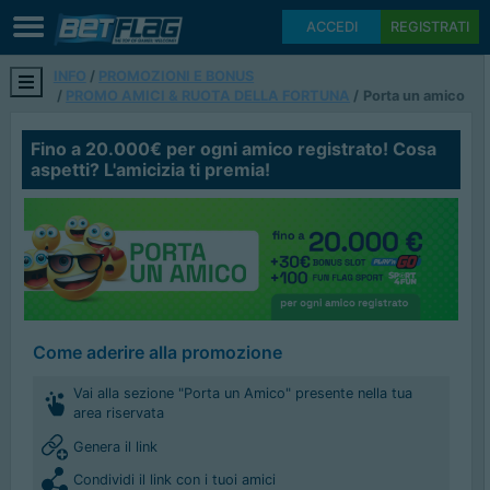
ACCEDI
REGISTRATI
INFO
PROMOZIONI E BONUS
PROMO AMICI & RUOTA DELLA FORTUNA
Porta un amico
Fino a 20.000€ per ogni amico registrato! Cosa
aspetti? L'amicizia ti premia!
Come aderire alla promozione
Vai alla sezione "Porta un Amico" presente nella tua
area riservata
Genera il link
Condividi il link con i tuoi amici