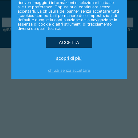
ricevere maggiori informazioni e selezionarli in base
alle tue preferenze. Oppure puoi continuare senza
CONTATTACI
accettarli. La chiusura del banner senza accettare tutti
i cookies comporta il permanere delle impostazioni di
default e dunque la continuazione della navigazione in
assenza di cookie o altri strumenti di tracciamento
diversi da quelli tecnici.
@BETFLAG S.P.A. - Gruppo IVA 15432831004 - C.F. 01779160769 -
CONC. GAD N.
16008
AFFILIAZIONI
scopri di piu'
chiudi senza accettare