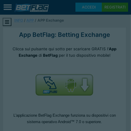
ACCEDI
REGISTRATI
INFO
APP
APP Exchange
App BetFlag: Betting Exchange
Clicca sul pulsante qui sotto per scaricare GRATIS l'
App
Exchange
di
BetFlag
per il tuo dispositivo mobile!
L'applicazione BetFlag Exchange funziona su dispositivi con
sistema operativo Android™ 7.0 o superiore.