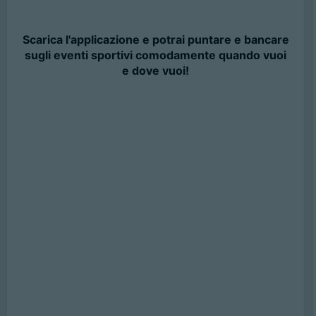
Scarica l'applicazione e potrai puntare e bancare
sugli eventi sportivi comodamente quando vuoi
e dove vuoi!