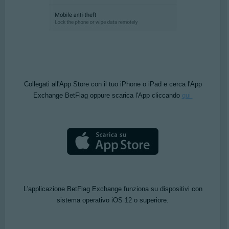
Collegati all'App Store con il tuo iPhone o iPad e cerca l'App
Exchange BetFlag oppure scarica l'App cliccando
qui
L'applicazione BetFlag Exchange funziona su dispositivi con
sistema operativo iOS 12 o superiore.