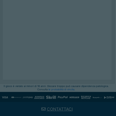
Il gioco è vietato ai minori di 18 anni. Giocare troppo può causare dipendenza patologica.
Consulta
le probabilità di vincita.
CONTATTACI