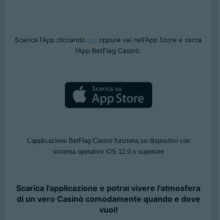
Scarica l'App cliccando
qui
oppure vai nell'App Store e cerca
l'App BetFlag Casinò.
L'applicazione BetFlag Casinò funziona su dispositivi con
sistema operativo iOS 12.0 o superiore
Scarica l'applicazione e potrai vivere l'atmosfera
di un vero Casinò comodamente quando e dove
vuoi!