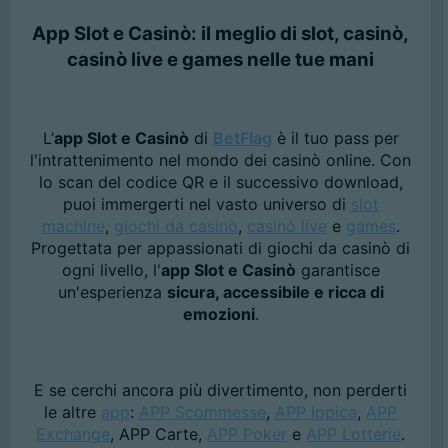
App Slot e Casinò: il meglio di slot, casinò,
casinò live e games nelle tue mani
L’
app Slot e Casinò
di
BetFlag
è il tuo pass per
l'intrattenimento nel mondo dei casinò online. Con
lo scan del codice QR e il successivo download,
puoi immergerti nel vasto universo di
slot
machine
,
giochi da casinò
,
casinò live
e
games
.
Progettata per appassionati di giochi da casinò di
ogni livello, l'
app Slot e Casinò
garantisce
un'esperienza
sicura, accessibile e ricca di
emozioni
.
E se cerchi ancora più divertimento, non perderti
le altre
app
:
APP Scommesse
,
APP Ippica
,
APP
Exchange
, APP Carte,
APP Poker
e
APP Lotterie
.