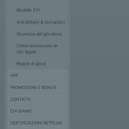
Modello 231
Anti-Bribery & Corruption
Sicurezza del giocatore
Come riconoscere un
sito legale
Regole di gioco
APP
PROMOZIONI E BONUS
CONTATTI
CHI SIAMO
CERTIFICAZIONI BETFLAG