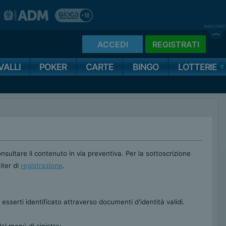
NASCONDI
VALLI
POKER
CARTE
BINGO
LOTTERIE
sultare il contenuto in via preventiva. Per la sottoscrizione
iter di
registrazione
.
esserti identificato attraverso documenti d'identità validi.