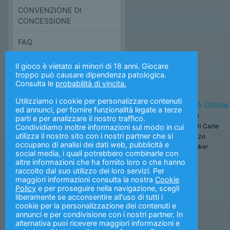
CONVENZIONE DI
CONCESSIONE
FAQ
AFFILIAZIONI
Il gioco è vietato ai minori di 18 anni. Giocare
troppo può causare dipendenza patologica.
Consulta le
probabilità di vincita.
Utilizziamo i cookie per personalizzare contenuti
Slot
Casinò Live
Casinò Online
ed annunci, per fornire funzionalità legate a terze
Slot
Roulette Live
Roulette
parti e per analizzare il nostro traffico.
Slot Con Jackpot
Blackjack Live
Giochi Di Carte
Condividiamo inoltre informazioni sul modo in cui
utilizza il nostro sito con i nostri partner che si
Baccarat Live
7 E Mezzo
occupano di analisi dei dati web, pubblicità e
Poker Live
Videopoker
social media, i quali potrebbero combinarle con
Game Show Live
altre informazioni che ha fornito loro o che hanno
raccolto dal suo utilizzo dei loro servizi. Per
maggiori informazioni consulta la nostra
Cookie
Policy
e per proseguire nella navigazione, scegli
liberamente se acconsentire all'uso di tutti i
cookie per la personalizzazione dei contenuti e
annunci e per condivisione con i nostri partner. In
alternativa puoi ricevere maggiori informazioni e