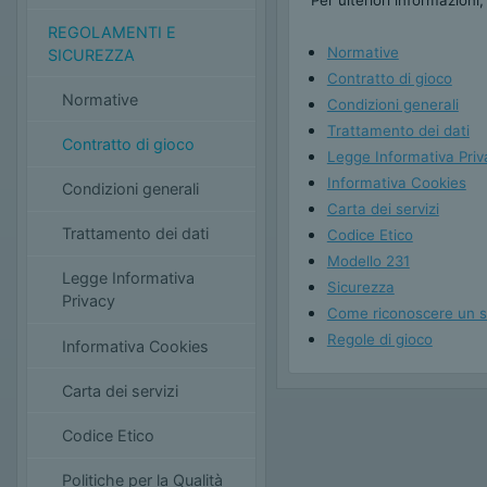
Per ulteriori informazioni
REGOLAMENTI E
Normative
SICUREZZA
Contratto di gioco
Normative
Condizioni generali
Trattamento dei dati
Contratto di gioco
Legge Informativa Priv
Informativa Cookies
Condizioni generali
Carta dei servizi
Trattamento dei dati
Codice Etico
Modello 231
Legge Informativa
Sicurezza
Privacy
Come riconoscere un si
Regole di gioco
Informativa Cookies
Carta dei servizi
Codice Etico
Politiche per la Qualità