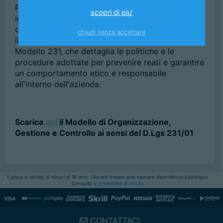
Per una comprensione approfondita del nostro
scopri di piu'
impegno e delle nostre procedure, ti invitiamo a
consultare il
documento completo
. Cliccando sul
chiudi senza accettare
link sottostante, potrai accedere al PDF del
Modello 231, che dettaglia le politiche e le
procedure adottate per prevenire reati e garantire
un comportamento etico e responsabile
all'interno dell'azienda.
Scarica
qui
il Modello di Organizzazione,
Gestione e Controllo ai sensi del D.Lgs 231/01
Il gioco è vietato ai minori di 18 anni. Giocare troppo può causare dipendenza patologica.
Consulta
le probabilità di vincita.
CONTATTACI