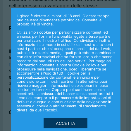
nell'interesse o a vantaggio delle stesse.
Il gioco è vietato ai minori di 18 anni. Giocare troppo
può causare dipendenza patologica. Consulta le
probabilità di vincita.
Perché il Modello 231 è importante?
Utilizziamo i cookie per personalizzare contenuti ed
annunci, per fornire funzionalità legate a terze parti e
per analizzare il nostro traffico. Condividiamo inoltre
informazioni sul modo in cui utilizza il nostro sito con i
nostri partner che si occupano di analisi dei dati web,
Il Modello 231 è essenziale per garantire che tutte
pubblicità e social media, i quali potrebbero combinarle
con altre informazioni che ha fornito loro o che hanno
le nostre attività siano condotte in modo
etico
e
raccolto dal suo utilizzo dei loro servizi. Per maggiori
responsabile
. Attraverso il modello, BetFlag S.p.A.
informazioni consulta la nostra
Cookie Policy
e per
proseguire nella navigazione, scegli liberamente se
si impegna a operare nel pieno rispetto delle
leggi
acconsentire all'uso di tutti i cookie per la
e dei
regolamenti
vigenti, promuovendo un
personalizzazione dei contenuti e annunci e per
condivisione con i nostri partner. In alternativa puoi
ambiente di lavoro basato
sull'integrità e sulla
ricevere maggiori informazioni e selezionarli in base
trasparenza
.
alle tue preferenze. Oppure puoi continuare senza
accettarli. La chiusura del banner senza accettare tutti
i cookies comporta il permanere delle impostazioni di
default e dunque la continuazione della navigazione in
assenza di cookie o altri strumenti di tracciamento
diversi da quelli tecnici.
Consulta il Modello 231 di BetFlag S.p.A.