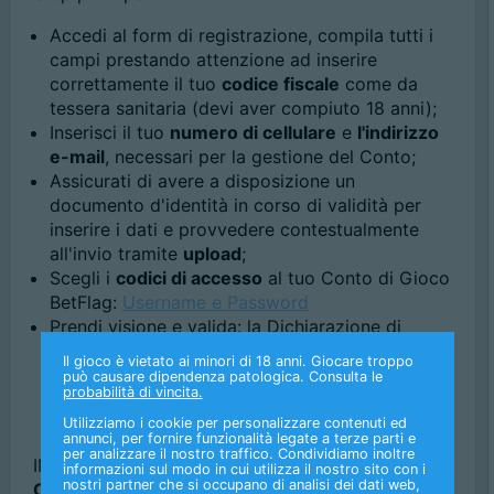
Accedi al form di registrazione, compila tutti i
campi prestando attenzione ad inserire
correttamente il tuo
codice fiscale
come da
tessera sanitaria (devi aver compiuto 18 anni);
Inserisci il tuo
numero di cellulare
e
l'indirizzo
e-mail
, necessari per la gestione del Conto;
Assicurati di avere a disposizione un
documento d'identità in corso di validità per
inserire i dati e provvedere contestualmente
all'invio tramite
upload
;
Scegli i
codici di accesso
al tuo Conto di Gioco
BetFlag:
Username e Password
Prendi visione e valida: la Dichiarazione di
maggiore età
, il
Contratto di gioco
e le
Il gioco è vietato ai minori di 18 anni. Giocare troppo
Condizioni Generali
, il
Trattamento dei dati
e
può causare dipendenza patologica. Consulta le
probabilità di vincita.
l'
utilizzo dei cookie
.
Utilizziamo i cookie per personalizzare contenuti ed
annunci, per fornire funzionalità legate a terze parti e
per analizzare il nostro traffico. Condividiamo inoltre
IMPORTANTE: In caso di
registrazione
con
CIE o
informazioni sul modo in cui utilizza il nostro sito con i
nostri partner che si occupano di analisi dei dati web,
Classica
, hai
60 giorni
per
inviare la copia
(fronte