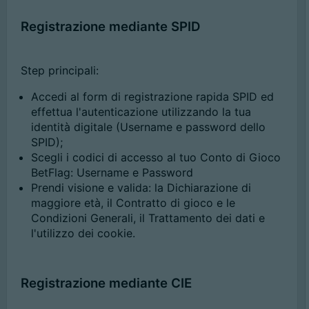
Registrazione mediante SPID
Step principali:
Accedi al form di registrazione rapida SPID ed
effettua l'autenticazione utilizzando la tua
identità digitale (Username e password dello
SPID);
Scegli i codici di accesso al tuo Conto di Gioco
BetFlag: Username e Password
Prendi visione e valida: la Dichiarazione di
maggiore età, il Contratto di gioco e le
Condizioni Generali, il Trattamento dei dati e
l'utilizzo dei cookie.
Registrazione mediante CIE