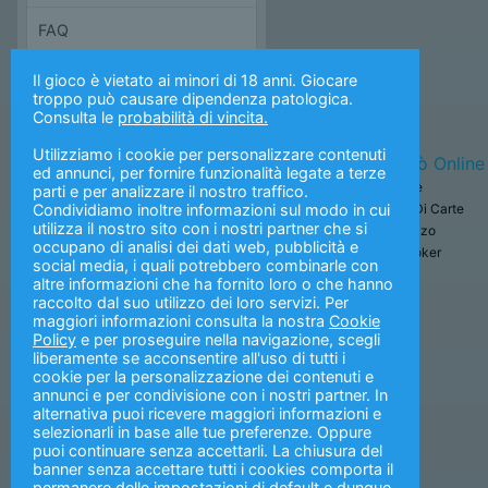
FAQ
AFFILIAZIONI
Il gioco è vietato ai minori di 18 anni. Giocare
troppo può causare dipendenza patologica.
Consulta le
probabilità di vincita.
Utilizziamo i cookie per personalizzare contenuti
Slot
Casinò Live
Casinò Online
ed annunci, per fornire funzionalità legate a terze
Slot
Roulette Live
Roulette
parti e per analizzare il nostro traffico.
Slot Con Jackpot
Blackjack Live
Giochi Di Carte
Condividiamo inoltre informazioni sul modo in cui
utilizza il nostro sito con i nostri partner che si
Baccarat Live
7 E Mezzo
occupano di analisi dei dati web, pubblicità e
Poker Live
Videopoker
social media, i quali potrebbero combinarle con
Game Show Live
altre informazioni che ha fornito loro o che hanno
raccolto dal suo utilizzo dei loro servizi. Per
maggiori informazioni consulta la nostra
Cookie
Policy
e per proseguire nella navigazione, scegli
liberamente se acconsentire all'uso di tutti i
cookie per la personalizzazione dei contenuti e
annunci e per condivisione con i nostri partner. In
alternativa puoi ricevere maggiori informazioni e
selezionarli in base alle tue preferenze. Oppure
puoi continuare senza accettarli. La chiusura del
banner senza accettare tutti i cookies comporta il
permanere delle impostazioni di default e dunque