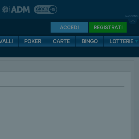
NASCONDI
VALLI
POKER
CARTE
BINGO
LOTTERIE