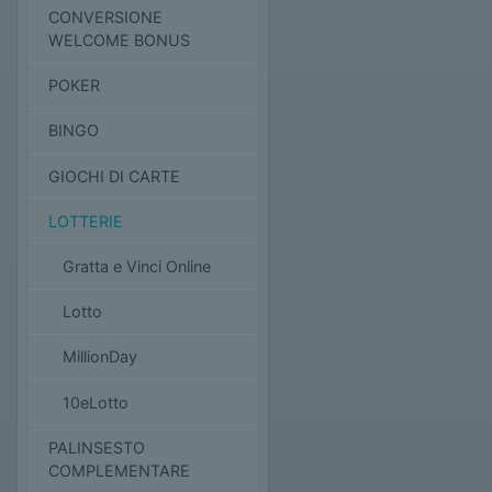
CONVERSIONE
WELCOME BONUS
POKER
BINGO
GIOCHI DI CARTE
LOTTERIE
Gratta e Vinci Online
Lotto
MillionDay
10eLotto
PALINSESTO
COMPLEMENTARE