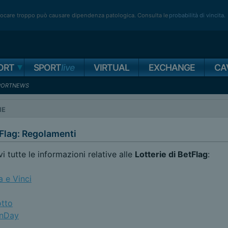
. Giocare troppo può causare dipendenza patologica. Consulta le
probabilità di vincita.
ORT
SPORT
live
VIRTUAL
EXCHANGE
CA
PORTNEWS
IE
tFlag: Regolamenti
i tutte le informazioni relative alle
Lotterie di BetFlag
:
 e Vinci
tto
onDay