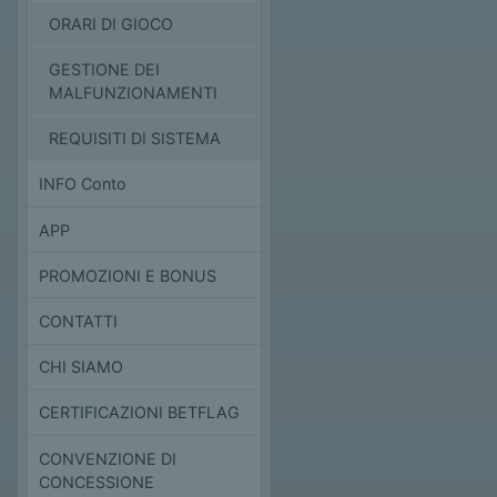
ORARI DI GIOCO
GESTIONE DEI
MALFUNZIONAMENTI
REQUISITI DI SISTEMA
INFO Conto
APP
PROMOZIONI E BONUS
CONTATTI
CHI SIAMO
CERTIFICAZIONI BETFLAG
CONVENZIONE DI
CONCESSIONE