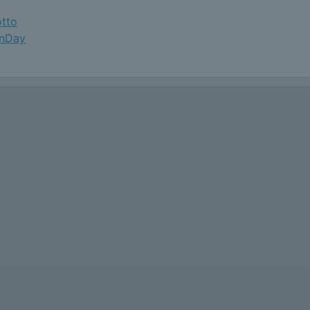
tto
onDay