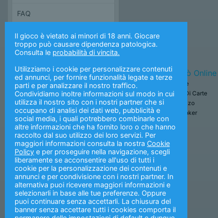
FAQ
AFFILIAZIONI
Il gioco è vietato ai minori di 18 anni. Giocare
troppo può causare dipendenza patologica.
Consulta le
probabilità di vincita.
Utilizziamo i cookie per personalizzare contenuti
Slot
Casinò Live
Casinò Online
ed annunci, per fornire funzionalità legate a terze
Slot
Roulette Live
Roulette
parti e per analizzare il nostro traffico.
Slot Con Jackpot
Blackjack Live
Giochi Di Carte
Condividiamo inoltre informazioni sul modo in cui
utilizza il nostro sito con i nostri partner che si
Baccarat Live
7 E Mezzo
occupano di analisi dei dati web, pubblicità e
Poker Live
Videopoker
social media, i quali potrebbero combinarle con
Game Show Live
altre informazioni che ha fornito loro o che hanno
raccolto dal suo utilizzo dei loro servizi. Per
maggiori informazioni consulta la nostra
Cookie
Policy
e per proseguire nella navigazione, scegli
liberamente se acconsentire all'uso di tutti i
cookie per la personalizzazione dei contenuti e
annunci e per condivisione con i nostri partner. In
alternativa puoi ricevere maggiori informazioni e
selezionarli in base alle tue preferenze. Oppure
puoi continuare senza accettarli. La chiusura del
banner senza accettare tutti i cookies comporta il
permanere delle impostazioni di default e dunque