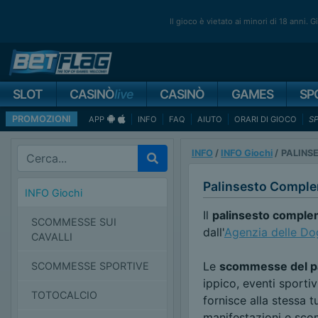
Il gioco è vietato ai minori di 18 anni
SLOT
CASINÒ
live
CASINÒ
GAMES
SP
PROMOZIONI
APP
INFO
FAQ
AIUTO
ORARI DI GIOCO
S
INFO
INFO Giochi
PALINS
Palinsesto Comple
INFO Giochi
Il
palinsesto comple
SCOMMESSE SUI
dall'
Agenzia delle Do
CAVALLI
Le
scommesse del p
SCOMMESSE SPORTIVE
ippico, eventi sportiv
TOTOCALCIO
fornisce alla stessa t
manifestazioni e scom