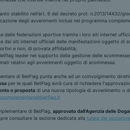
o stabilito nell’art. 9 del decreto prot. n.2013/14432/gio
ificazione degli avvenimenti inclusi nel programma complem
 dalle federazioni sportive tramite i loro siti internet ufficia
e dai siti internet ufficiali delle manifestazioni oggetto di
ortivi e non, di provata affidabilità;
Betflag leader nel supporto della gestione delle scommesse
ilmati relativi agli avvenimenti oggetto di scommessa.
mentare di BetFlag punta anche ad un coinvolgimento dirett
ssa
per le quali BetFlag avrà cura di richiedere l'approvazi
nto o proposta
di una nuova tipologia di avvenimento o di
tocomplementare@betflag.it
mplementare di BetFlag,
approvato dall'Agenzia delle Doga
pre consultare la sezione dedicata alla
tutela del giocatore