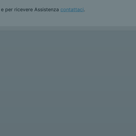
 e per ricevere Assistenza
contattaci
.