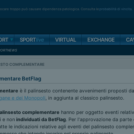
. Giocare troppo può causare dipendenza patologica. Consulta le
probabilità di vincita.
ORT
SPORT
live
VIRTUAL
EXCHANGE
CA
PORTNEWS
ESTO COMPLEMENTARE
mentare BetFlag
mentare
è il palinsesto contenente avvenimenti proposti d
gane e dei Monopoli
, in aggiunta al classico palinsesto.
alinsesto complementare
hanno per oggetto eventi relativ
i e non
individuati da BetFlag
. Per l'approvazione da parte
utte le indicazioni relative agli eventi del palinsesto comple
messe che intende inserire nel proprio palinsesto.