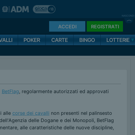
NASCONDI
VALLI
POKER
CARTE
BINGO
LOTTERIE
a
BetFlag
, regolarmente autorizzati ed approvati
i alle
corse dei cavalli
non presenti nel palinsesto
 dell'Agenzia delle Dogane e dei Monopoli, BetFlag
mentare, alle caratteristiche delle nuove discipline,