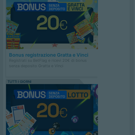
Bonus registrazione Gratta e Vinci
Registrati su BetFlag e ricevi 20€ di bonus
senza deposito Gratta e Vinci
TUTTI I GIORNI