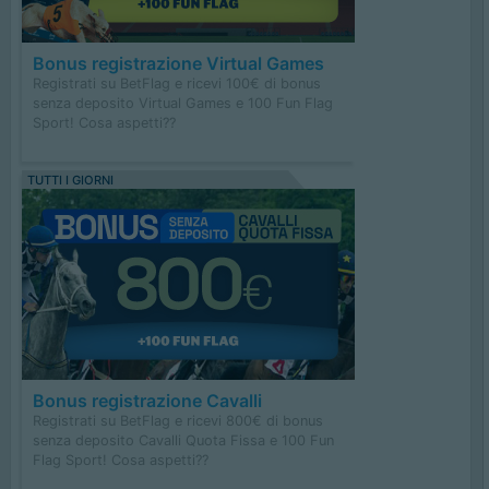
Bonus registrazione Virtual Games
Registrati su BetFlag e ricevi 100€ di bonus
senza deposito Virtual Games e 100 Fun Flag
Sport! Cosa aspetti??
TUTTI I GIORNI
Bonus registrazione Cavalli
Registrati su BetFlag e ricevi 800€ di bonus
senza deposito Cavalli Quota Fissa e 100 Fun
Flag Sport! Cosa aspetti??