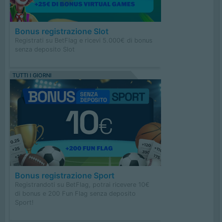
Bonus registrazione Slot
Registrati su BetFlag e ricevi 5.000€ di bonus
senza deposito Slot
TUTTI I GIORNI
Bonus registrazione Sport
Registrandoti su BetFlag, potrai ricevere 10€
di bonus e 200 Fun Flag senza deposito
Sport!