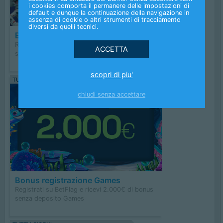
i cookies comporta il permanere delle impostazioni di
default e dunque la continuazione della navigazione in
assenza di cookie o altri strumenti di tracciamento
diversi da quelli tecnici.
Bonus registrazione Casinò Live
Registrati su BetFlag e ricevi 1.000€ di bonus
senza deposito Casinò Live
scopri di piu'
TUTTI I GIORNI
chiudi senza accettare
Bonus registrazione Games
Registrati su BetFlag e ricevi 2.000€ di bonus
senza deposito Games