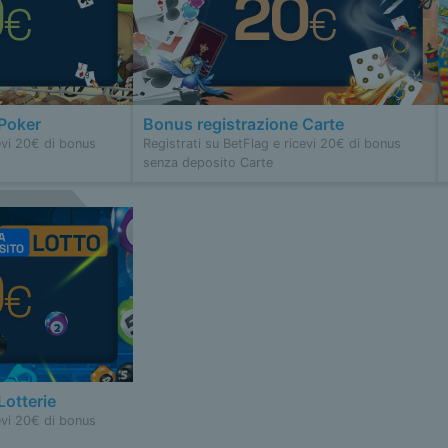
 Poker
Bonus registrazione Carte
evi 20€ di bonus
Registrati su BetFlag e ricevi 20€ di bonus
senza deposito Carte
Lotterie
evi 20€ di bonus