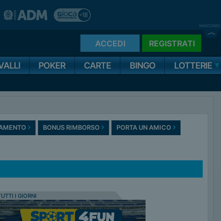
NASCONDI
VALLI
POKER
CARTE
BINGO
LOTTERIE
SAMENTO
BONUS RIMBORSO
PORTA UN AMICO
TUTTI I GIORNI