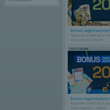
Bonus registrazione
Registrati su BetFlag e ric
senza deposito Poker
TUTTI I GIORNI
Bonus registrazione 
Registrati su BetFlag e ric
senza deposito Lotterie