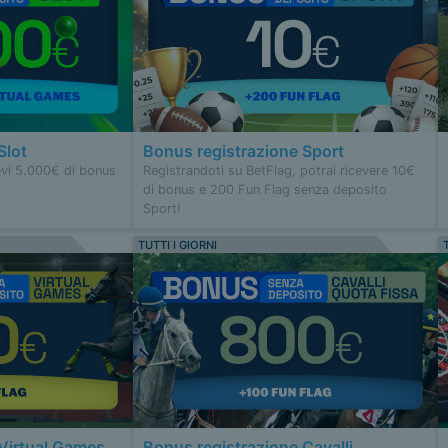
Slot
Bonus registrazione Sport
cevi 5.000€ di bonus
Registrandoti su BetFlag, potrai ricevere 10€
di bonus e 200 Fun Flag senza deposito
Sport!
TUTTI I GIORNI
Virtual Games
Bonus registrazione Cavalli