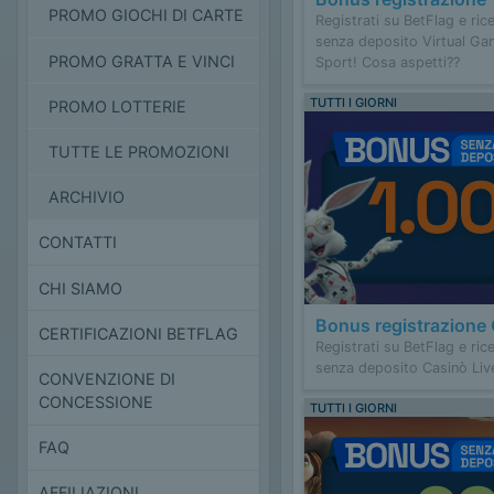
PROMO GIOCHI DI CARTE
Registrati su BetFlag e ric
senza deposito Virtual Ga
PROMO GRATTA E VINCI
Sport! Cosa aspetti??
TUTTI I GIORNI
PROMO LOTTERIE
TUTTE LE PROMOZIONI
ARCHIVIO
CONTATTI
CHI SIAMO
Bonus registrazione 
CERTIFICAZIONI BETFLAG
Registrati su BetFlag e ric
senza deposito Casinò Liv
CONVENZIONE DI
CONCESSIONE
TUTTI I GIORNI
FAQ
AFFILIAZIONI