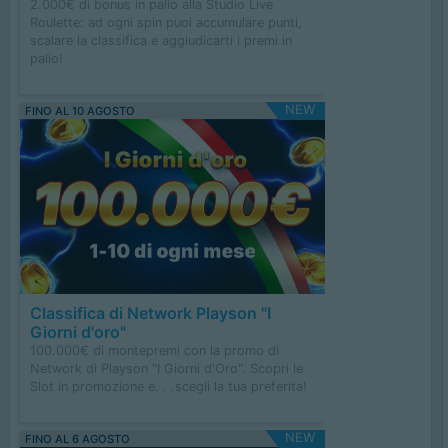
2.000€ di bonus in palio alla Studio Live
Roulette: ad ogni spin puoi accumulare punti,
scalare la classifica e aggiudicarti i premi in
palio!
NEW
FINO AL 10 AGOSTO
Classifica di Network Playson "I
Giorni d'oro"
100.000€ di montepremi con la promo di
Network di Playson "I Giorni d'Oro". Scopri le
Slot in promozione e. . .scegli la tua preferita!
NEW
FINO AL 6 AGOSTO