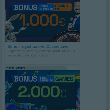
Bonus registrazione Casinò Live
Registrati su BetFlag e ricevi 1.000€ di bonus
senza deposito Casinò Live
TUTTI I GIORNI