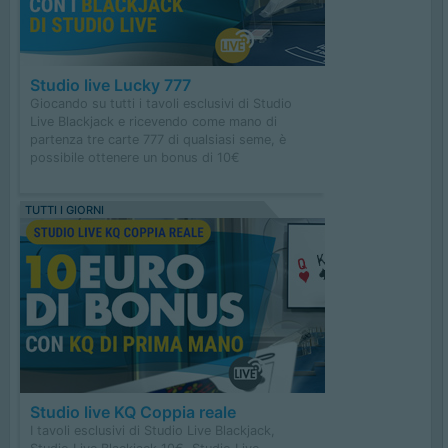
Studio live Lucky 777
Giocando su tutti i tavoli esclusivi di Studio
Live Blackjack e ricevendo come mano di
partenza tre carte 777 di qualsiasi seme, è
possibile ottenere un bonus di 10€
TUTTI I GIORNI
Studio live KQ Coppia reale
I tavoli esclusivi di Studio Live Blackjack,