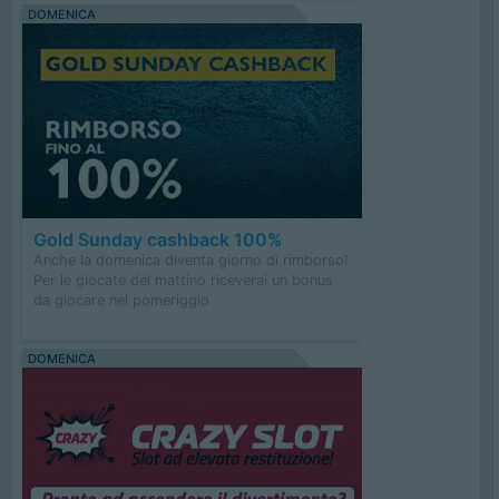
DOMENICA
Gold Sunday cashback 100%
Anche la domenica diventa giorno di rimborso!
Per le giocate del mattino riceverai un bonus
da giocare nel pomeriggio
DOMENICA