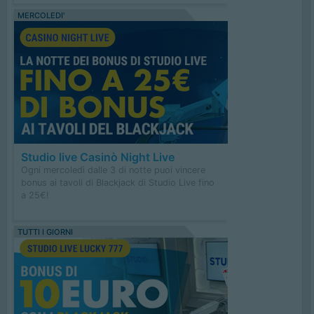
MERCOLEDI'
Studio live Casinò Night Live
Ogni mercoledì dalle 3 di notte puoi vincere
bonus ai tavoli di Blackjack di Studio Live fino
a 25€!
TUTTI I GIORNI