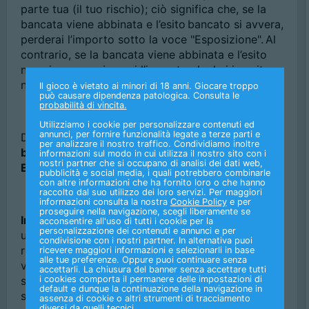
parte tua (il tuo rischio); ciò significa che, se la
bancata viene abbinata e l’esito bancato si avvera,
perderai l’importo sotto la voce "Esposizione". Al
contrario, se la bancata viene abbinata e l’esito
non si avvera, vincerai l’importo che hai inserito
nel box "
Importo
".
Il gioco è vietato ai minori di 18 anni. Giocare troppo
può causare dipendenza patologica. Consulta le
probabilità di vincita.
Utilizziamo i cookie per personalizzare contenuti ed
annunci, per fornire funzionalità legate a terze parti e
Di seguito trovi ulteriori dettagli su
come
per analizzare il nostro traffico. Condividiamo inoltre
bancare una scommessa con il Betting
informazioni sul modo in cui utilizza il nostro sito con i
nostri partner che si occupano di analisi dei dati web,
Exchange
su
BetFlag
.
pubblicità e social media, i quali potrebbero combinarle
con altre informazioni che ha fornito loro o che hanno
raccolto dal suo utilizzo dei loro servizi. Per maggiori
informazioni consulta la nostra
Cookie Policy
e per
proseguire nella navigazione, scegli liberamente se
Importante
: Questa modalità di gioco comporta
acconsentire all'uso di tutti i cookie per la
personalizzazione dei contenuti e annunci e per
un'
esposizione
, ossia un importo che stai
condivisione con i nostri partner. In alternativa puoi
rischiando bancando quella quota. L'esposizione
ricevere maggiori informazioni e selezionarli in base
alle tue preferenze. Oppure puoi continuare senza
viene calcolata moltiplicando l’importo
accettarli. La chiusura del banner senza accettare tutti
i cookies comporta il permanere delle impostazioni di
selezionato per la (quota -1) e l’importo ottenuto
default e dunque la continuazione della navigazione in
sarà messo in riserva dal tuo saldo, ossia sarà
assenza di cookie o altri strumenti di tracciamento
diversi da quelli tecnici.