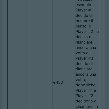
esempio
Player #1
decide di
puntare il
piatto; il
Player #2 ha
deciso di
rilanciare
ancora una
volta e il
Player #3
decide di
rilanciare
ancora una
volta,
€430
dopodichè
Player #1 e
Player #2
decidono di
chiamare. In