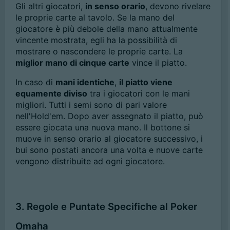
Gli altri giocatori,
in senso orario
, devono rivelare
le proprie carte al tavolo. Se la mano del
giocatore è più debole della mano attualmente
vincente mostrata, egli ha la possibilità di
mostrare o nascondere le proprie carte. La
miglior mano di cinque carte
vince il piatto.
In caso di
mani identiche
,
il piatto viene
equamente diviso
tra i giocatori con le mani
migliori. Tutti i semi sono di pari valore
nell'Hold'em. Dopo aver assegnato il piatto, può
essere giocata una nuova mano. Il bottone si
muove in senso orario al giocatore successivo, i
bui sono postati ancora una volta e nuove carte
vengono distribuite ad ogni giocatore.
3. Regole e Puntate Specifiche al Poker
Omaha