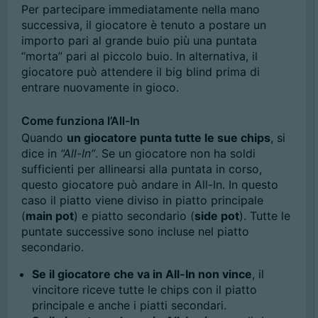
Per partecipare immediatamente nella mano
successiva, il giocatore è tenuto a postare un
importo pari al grande buio più una puntata
“morta” pari al piccolo buio. In alternativa, il
giocatore può attendere il big blind prima di
entrare nuovamente in gioco.
Come funziona l’All-In
Quando
un giocatore punta tutte le sue chips
, si
dice in
“All-In”
. Se un giocatore non ha soldi
sufficienti per allinearsi alla puntata in corso,
questo giocatore può andare in All-In. In questo
caso il piatto viene diviso in piatto principale
(
main pot
) e piatto secondario (
side pot
). Tutte le
puntate successive sono incluse nel piatto
secondario.
Se il giocatore che va in All-In non vince
, il
vincitore riceve tutte le chips con il piatto
principale e anche i piatti secondari.