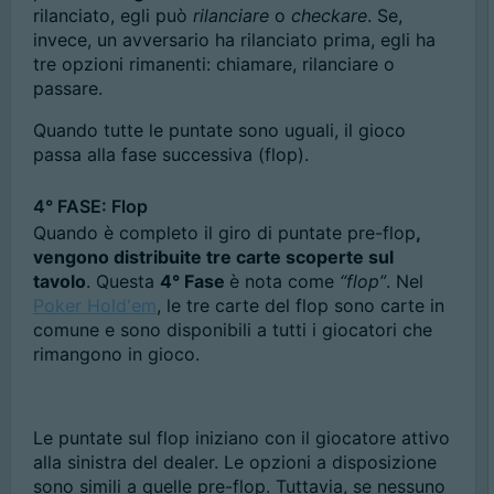
rilanciato, egli può
rilanciare
o
checkare
. Se,
invece, un avversario ha rilanciato prima, egli ha
tre opzioni rimanenti: chiamare, rilanciare o
passare.
Quando tutte le puntate sono uguali, il gioco
passa alla fase successiva (flop).
4° FASE: Flop
Quando è completo il giro di puntate pre-flop
,
vengono distribuite tre carte scoperte sul
tavolo
. Questa
4° Fase
è nota come
“flop”
. Nel
Poker Hold'em
, le tre carte del flop sono carte in
comune e sono disponibili a tutti i giocatori che
rimangono in gioco.
Le puntate sul flop iniziano con il giocatore attivo
alla sinistra del dealer. Le opzioni a disposizione
sono simili a quelle pre-flop. Tuttavia, se nessuno