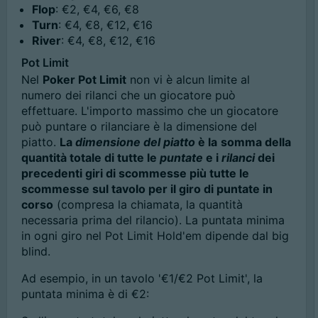
Flop
: €2, €4, €6, €8
Turn
: €4, €8, €12, €16
River
: €4, €8, €12, €16
Pot Limit
Nel
Poker Pot Limit
non vi è alcun limite al
numero dei rilanci che un giocatore può
effettuare. L'importo massimo che un giocatore
può puntare o rilanciare è la dimensione del
piatto.
La
dimensione del piatto
è la
somma della
quantità totale di tutte le
puntate
e i
rilanci
dei
precedenti giri di scommesse più tutte le
scommesse sul tavolo per il giro di puntate in
corso
(compresa la chiamata, la quantità
necessaria prima del rilancio). La puntata minima
in ogni giro nel Pot Limit Hold'em dipende dal big
blind.
Ad esempio, in un tavolo '€1/€2 Pot Limit', la
puntata minima è di €2: