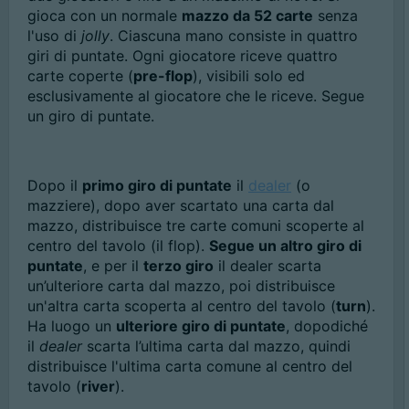
gioca con un normale
mazzo da 52 carte
senza
l'uso di
jolly
. Ciascuna mano consiste in quattro
giri di puntate. Ogni giocatore riceve quattro
carte coperte (
pre-flop
), visibili solo ed
esclusivamente al giocatore che le riceve. Segue
un giro di puntate.
Dopo il
primo giro di puntate
il
dealer
(o
mazziere), dopo aver scartato una carta dal
mazzo, distribuisce tre carte comuni scoperte al
centro del tavolo (il flop).
Segue un altro giro di
puntate
, e per il
terzo giro
il dealer scarta
un’ulteriore carta dal mazzo, poi distribuisce
un'altra carta scoperta al centro del tavolo (
turn
).
Ha luogo un
ulteriore giro di puntate
, dopodiché
il
dealer
scarta l’ultima carta dal mazzo, quindi
distribuisce l'ultima carta comune al centro del
tavolo (
river
).