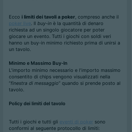
Ecco
i limiti dei tavoli a poker
, compreso anche il
poker live
. Il
buy-in
è la quantità di denaro
richiesta ad un singolo giocatore per poter
giocare un evento. Tutti i giochi con soldi veri
hanno un buy-in minimo richiesto prima di unirsi a
un tavolo.
Minimo e Massimo Buy-In
L'importo minimo necessario e l'importo massimo
consentito di chips vengono visualizzati nella
“
finestra di messaggio
” quando si prende posto al
tavolo.
Policy dei limiti del tavolo
Tutti i giochi e tutti gli
eventi di poker
sono
conformi al seguente protocollo di limiti: