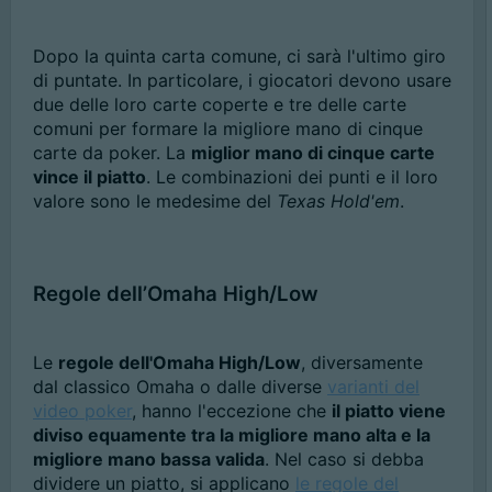
Dopo la quinta carta comune, ci sarà l'ultimo giro
di puntate. In particolare, i giocatori devono usare
due delle loro carte coperte e tre delle carte
comuni per formare la migliore mano di cinque
carte da poker. La
miglior mano di cinque carte
vince il piatto
. Le combinazioni dei punti e il loro
valore sono le medesime del
Texas Hold'em
.
Regole dell’Omaha High/Low
Le
regole dell'Omaha High/Low
, diversamente
dal classico Omaha o dalle diverse
varianti del
video poker
, hanno l'eccezione che
il piatto viene
diviso equamente tra la migliore mano alta e la
migliore mano bassa valida
. Nel caso si debba
dividere un piatto, si applicano
le regole del