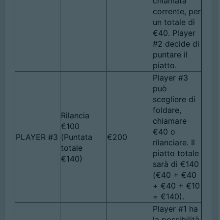
chiamata
corrente, per
un totale di
€40. Player
#2 decide di
puntare il
piatto.
Player #3
può
scegliere di
foldare,
Rilancia
chiamare
€100
€40 o
PLAYER #3
(Puntata
€200
rilanciare. Il
totale
piatto totale
€140)
sarà di €140
(€40 + €40
+ €40 + €10
= €140).
Player #1 ha
la possibilità