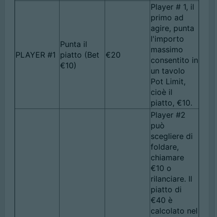
Player # 1, il
primo ad
agire, punta
l'importo
Punta il
massimo
PLAYER #1
piatto (Bet
€20
consentito in
€10)
un tavolo
Pot Limit,
cioè il
piatto, €10.
Player #2
può
scegliere di
foldare,
chiamare
€10 o
rilanciare. Il
piatto di
€40 è
calcolato nel