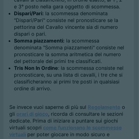
e 3° posto nella gara oggetto di scommessa.
Dispari/Pari:
la scommessa denominata
"Dispari/Pari" consiste nel pronosticare se la
pettorina del Cavallo vincente sia di numero
dispari o pari.
Somma piazzamenti:
la scommessa
denominata "Somma piazzamenti" consiste nel
pronosticare la somma aritmetica del numero
del pettorale dei primi tre classificati.
Tris Non In Ordine
: la scommessa consiste nel
pronosticare, su una lista di cavalli, i tre che si
classificheranno ai primi tre posti in qualsiasi
ordine di arrivo.
Se invece vuoi saperne di più sul
Regolamento
o
gli
orari di gioco
, ricorda di consultare le sezioni
dedicate. Prima di iniziare a puntare sui giochi
virtuali scopri
come funzionano le scommesse
virtuali
per poter giocare in modo sicuro e