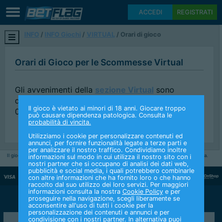
ACCEDI
REGISTRATI
INFO
INFO Giochi
VIRTUAL
Orari di gioco
Orari di Gioco per le Scommesse Virtual
Gli avvenimenti della
sezione Virtual
sono
disponibili, ogni giorno, dalle ore 07:00 alle ore
Il gioco è vietato ai minori di 18 anni. Giocare troppo
03:00.
può causare dipendenza patologica. Consulta le
probabilità di vincita.
Utilizziamo i cookie per personalizzare contenuti ed
annunci, per fornire funzionalità legate a terze parti e
per analizzare il nostro traffico. Condividiamo inoltre
Il gioco è vietato ai minori di 18 anni. Giocare troppo può causare dipendenza patologica.
informazioni sul modo in cui utilizza il nostro sito con i
Consulta
le probabilità di vincita.
nostri partner che si occupano di analisi dei dati web,
pubblicità e social media, i quali potrebbero combinarle
con altre informazioni che ha fornito loro o che hanno
raccolto dal suo utilizzo dei loro servizi. Per maggiori
informazioni consulta la nostra
Cookie Policy
e per
CONTATTACI
proseguire nella navigazione, scegli liberamente se
acconsentire all'uso di tutti i cookie per la
personalizzazione dei contenuti e annunci e per
condivisione con i nostri partner. In alternativa puoi