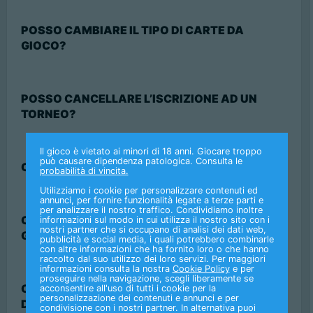
POSSO CAMBIARE IL TIPO DI CARTE DA
GIOCO?
POSSO CANCELLARE L’ISCRIZIONE AD UN
TORNEO?
Il gioco è vietato ai minori di 18 anni. Giocare troppo
può causare dipendenza patologica. Consulta le
CHE COS'È UN TORNEO 4 IN 2?
probabilità di vincita.
Utilizziamo i cookie per personalizzare contenuti ed
annunci, per fornire funzionalità legate a terze parti e
per analizzare il nostro traffico. Condividiamo inoltre
CHE COS’È UN TORNEO CON MONTEPREMI
informazioni sul modo in cui utilizza il nostro sito con i
nostri partner che si occupano di analisi dei dati web,
GARANTITO?
pubblicità e social media, i quali potrebbero combinarle
con altre informazioni che ha fornito loro o che hanno
raccolto dal suo utilizzo dei loro servizi. Per maggiori
informazioni consulta la nostra
Cookie Policy
e per
proseguire nella navigazione, scegli liberamente se
COME POSSO RICHIEDERE ASSISTENZA
acconsentire all'uso di tutti i cookie per la
personalizzazione dei contenuti e annunci e per
DURANTE UNA PARTITA?
condivisione con i nostri partner. In alternativa puoi