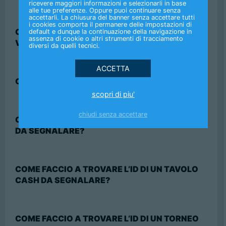
ricevere maggiori informazioni e selezionarli in base
alle tue preferenze. Oppure puoi continuare senza
accettarli. La chiusura del banner senza accettare tutti
i cookies comporta il permanere delle impostazioni di
COSA SUCCEDE NEL CASO IN CUI UN TORNEO
default e dunque la continuazione della navigazione in
assenza di cookie o altri strumenti di tracciamento
VENGA ANNULLATO?
diversi da quelli tecnici.
CHE COS’È UN PREMIO MATTO?
scopri di piu'
chiudi senza accettare
COME FACCIO A TROVARE L’ID DI UNA MANO
DA SEGNALARE?
COME FACCIO A TROVARE L’ID DI UN TAVOLO
CASH DA SEGNALARE?
COME FACCIO A TROVARE L’ID DI UN TORNEO