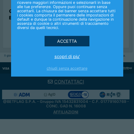
ricevere maggiori informazioni e selezionarli in base
alle tue preferenze. Oppure puoi continuare senza
QUANTE E QUALI FORMULE DI GIOCO
accettarli. La chiusura del banner senza accettare tutti
i cookies comporta il permanere delle impostazioni di
ESISTONO?
default e dunque la continuazione della navigazione in
assenza di cookie o altri strumenti di tracciamento
diversi da quelli tecnici.
Il gioco è vietato ai minori di 18 anni. Giocare troppo può causare dipendenza patologica.
scopri di piu'
Consulta
le probabilità di vincita.
chiudi senza accettare
CONTATTACI
@BETFLAG S.P.A. - Gruppo IVA 15432831004 - C.F. 01779160769 -
CONC. GAD N.
16008
AFFILIAZIONI