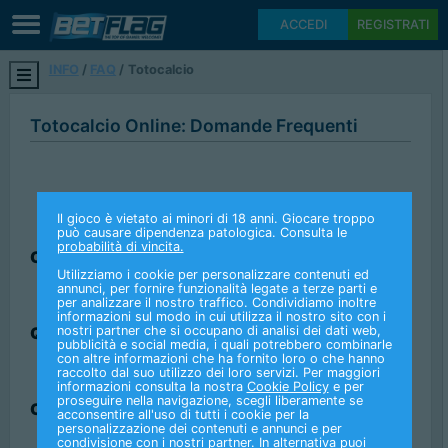
ACCEDI
REGISTRATI
INFO
FAQ
Totocalcio
Totocalcio Online: Domande Frequenti
Il gioco è vietato ai minori di 18 anni. Giocare troppo
può causare dipendenza patologica. Consulta le
probabilità di vincita.
COS'È IL TOTOCALCIO?
Utilizziamo i cookie per personalizzare contenuti ed
annunci, per fornire funzionalità legate a terze parti e
per analizzare il nostro traffico. Condividiamo inoltre
informazioni sul modo in cui utilizza il nostro sito con i
nostri partner che si occupano di analisi dei dati web,
QUAL È IL COSTO DELLA COLONNA?
pubblicità e social media, i quali potrebbero combinarle
con altre informazioni che ha fornito loro o che hanno
raccolto dal suo utilizzo dei loro servizi. Per maggiori
informazioni consulta la nostra
Cookie Policy
e per
proseguire nella navigazione, scegli liberamente se
COSA SONO LE FORMULE DI GIOCO?
acconsentire all'uso di tutti i cookie per la
personalizzazione dei contenuti e annunci e per
condivisione con i nostri partner. In alternativa puoi