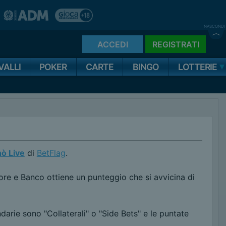
NASCONDI
VALLI
POKER
CARTE
BINGO
LOTTERIE
ò Live
di
BetFlag
.
tore e Banco ottiene un punteggio che si avvicina di
darie sono "Collaterali" o "Side Bets" e le puntate