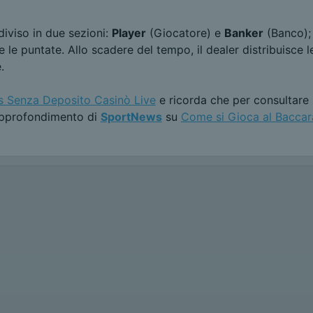
diviso in due sezioni:
Player
(Giocatore) e
Banker
(Banco); 
e le puntate. Allo scadere del tempo, il dealer distribuisce 
e.
s Senza Deposito Casinò Live
e ricorda che per consultare 
’approfondimento di
SportNews
su
Come si Gioca al Baccar