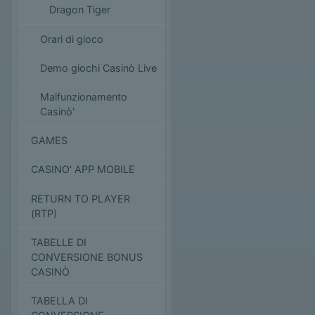
Dragon Tiger
Orari di gioco
Demo giochi Casinò Live
Malfunzionamento
Casinò'
GAMES
CASINO' APP MOBILE
RETURN TO PLAYER
(RTP)
TABELLE DI
CONVERSIONE BONUS
CASINÒ
TABELLA DI