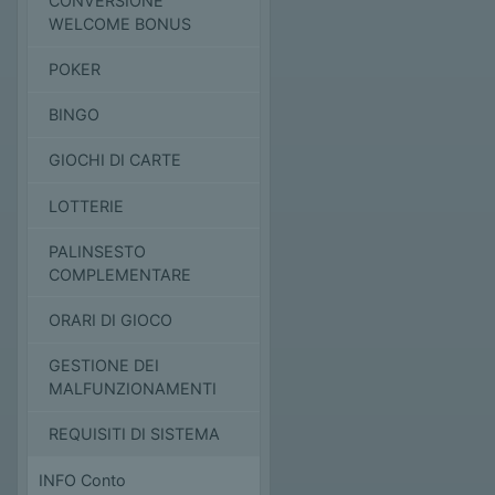
CONVERSIONE
WELCOME BONUS
POKER
BINGO
GIOCHI DI CARTE
LOTTERIE
PALINSESTO
COMPLEMENTARE
ORARI DI GIOCO
GESTIONE DEI
MALFUNZIONAMENTI
REQUISITI DI SISTEMA
INFO Conto