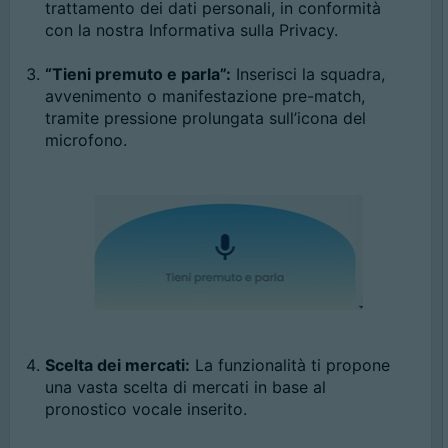
trattamento dei dati personali, in conformità
con la nostra Informativa sulla Privacy.
“Tieni premuto e parla”:
Inserisci la squadra,
avvenimento o manifestazione pre-match,
tramite pressione prolungata sull’icona del
microfono.
Scelta dei mercati:
La funzionalità ti propone
una vasta scelta di mercati in base al
pronostico vocale inserito.