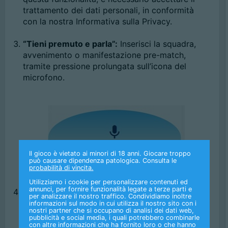
trattamento dei dati personali, in conformità
con la nostra Informativa sulla Privacy.
“Tieni premuto e parla”:
Inserisci la squadra,
avvenimento o manifestazione pre-match,
tramite pressione prolungata sull’icona del
microfono.
Il gioco è vietato ai minori di 18 anni. Giocare troppo
può causare dipendenza patologica. Consulta le
probabilità di vincita.
Utilizziamo i cookie per personalizzare contenuti ed
annunci, per fornire funzionalità legate a terze parti e
Scelta dei mercati:
La funzionalità ti propone
per analizzare il nostro traffico. Condividiamo inoltre
una vasta scelta di mercati in base al
informazioni sul modo in cui utilizza il nostro sito con i
nostri partner che si occupano di analisi dei dati web,
pronostico vocale inserito.
pubblicità e social media, i quali potrebbero combinarle
con altre informazioni che ha fornito loro o che hanno