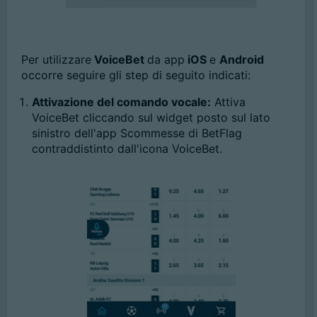
Per utilizzare
VoiceBet
da app
iOS
e
Android
occorre seguire gli step di seguito indicati:
Attivazione del comando vocale:
Attiva
VoiceBet cliccando sul widget posto sul lato
sinistro dell'app Scommesse di BetFlag
contraddistinto dall'icona VoiceBet.