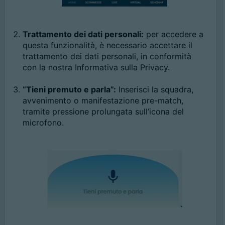
Trattamento dei dati personali:
per accedere a
questa funzionalità, è necessario accettare il
trattamento dei dati personali, in conformità
con la nostra Informativa sulla Privacy.
“Tieni premuto e parla”:
Inserisci la squadra,
avvenimento o manifestazione pre-match,
tramite pressione prolungata sull’icona del
microfono.