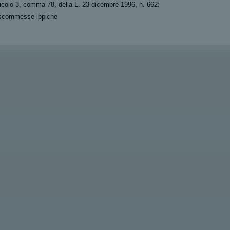
articolo 3, comma 78, della L. 23 dicembre 1996, n. 662:
 scommesse ippiche