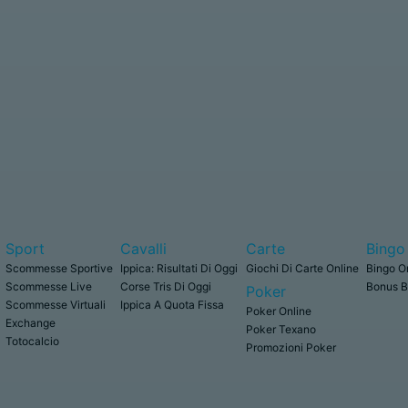
Sport
Cavalli
Carte
Bingo
Scommesse Sportive
Ippica: Risultati Di Oggi
Giochi Di Carte Online
Bingo O
Scommesse Live
Corse Tris Di Oggi
Bonus B
Poker
Scommesse Virtuali
Ippica A Quota Fissa
Poker Online
Exchange
Poker Texano
Totocalcio
Promozioni Poker