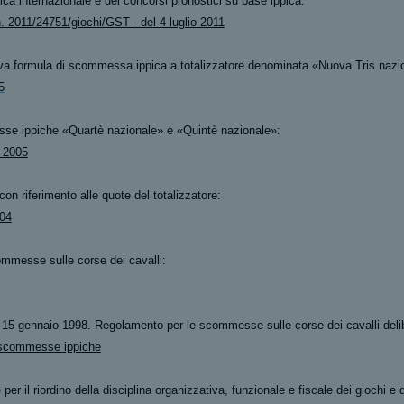
ppica internazionale e dei concorsi pronostici su base ippica:
n. 2011/24751/giochi/GST - del 4 luglio 2011
ova formula di scommessa ippica a totalizzatore denominata «Nuova Tris nazi
5
e ippiche «Quartè nazionale» e «Quintè nazionale»:
 2005
n riferimento alle quote del totalizzatore:
04
mmesse sulle corse dei cavalli:
15 gennaio 1998. Regolamento per le scommesse sulle corse dei cavalli delib
 scommesse ippiche
 il riordino della disciplina organizzativa, funzionale e fiscale dei giochi e d