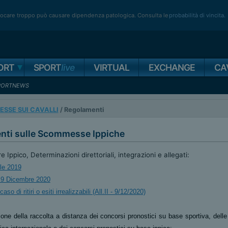
. Giocare troppo può causare dipendenza patologica. Consulta le
probabilità di vincita.
ORT
SPORT
live
VIRTUAL
EXCHANGE
CA
PORTNEWS
SSE SUI CAVALLI
Regolamenti
enti sulle Scommesse Ippiche
Ippico, Determinazioni direttoriali, integrazioni e allegati:
ile 2019
i 9 Dicembre 2020
so di ritiri o esiti irrealizzabili (All.II - 9/12/2020)
one della raccolta a distanza dei concorsi pronostici su base sportiva, delle