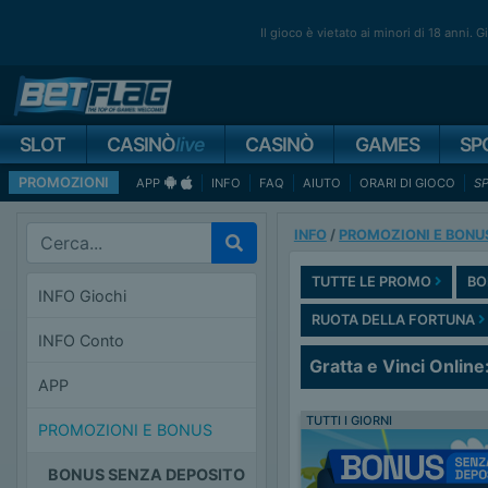
Il gioco è vietato ai minori di 18 anni
SLOT
CASINÒ
live
CASINÒ
GAMES
SP
PROMOZIONI
APP
INFO
FAQ
AIUTO
ORARI DI GIOCO
S
INFO
PROMOZIONI E BONU
TUTTE LE PROMO
BO
INFO Giochi
RUOTA DELLA FORTUNA
INFO Conto
Gratta e Vinci Online
APP
TUTTI I GIORNI
PROMOZIONI E BONUS
BONUS SENZA DEPOSITO