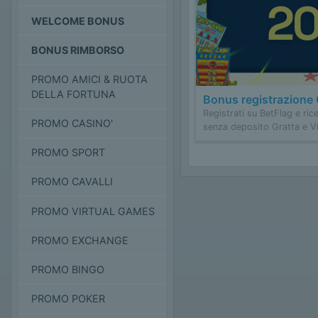
WELCOME BONUS
BONUS RIMBORSO
PROMO AMICI & RUOTA
DELLA FORTUNA
Bonus registrazione 
Registrati su BetFlag e ric
PROMO CASINO'
senza deposito Gratta e Vi
PROMO SPORT
PROMO CAVALLI
PROMO VIRTUAL GAMES
PROMO EXCHANGE
PROMO BINGO
PROMO POKER