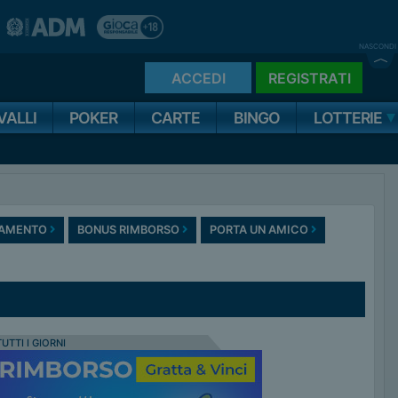
NASCONDI
VALLI
POKER
CARTE
BINGO
LOTTERIE
SAMENTO
BONUS RIMBORSO
PORTA UN AMICO
TUTTI I GIORNI