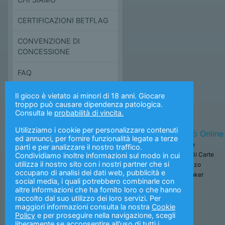
CERTIFICAZIONI BETFLAG
CONVENZIONE DI
CONCESSIONE
FAQ
AFFILIAZIONI
Il gioco è vietato ai minori di 18 anni. Giocare
troppo può causare dipendenza patologica.
Consulta le
probabilità di vincita.
Utilizziamo i cookie per personalizzare contenuti
Slot
Casinò Live
Casinò Online
ed annunci, per fornire funzionalità legate a terze
Slot
Roulette Live
Roulette
parti e per analizzare il nostro traffico.
Slot Con Jackpot
Blackjack Live
Giochi Di Carte
Condividiamo inoltre informazioni sul modo in cui
utilizza il nostro sito con i nostri partner che si
Baccarat Live
7 E Mezzo
occupano di analisi dei dati web, pubblicità e
Poker Live
Videopoker
social media, i quali potrebbero combinarle con
Game Show Live
altre informazioni che ha fornito loro o che hanno
raccolto dal suo utilizzo dei loro servizi. Per
maggiori informazioni consulta la nostra
Cookie
Policy
e per proseguire nella navigazione, scegli
liberamente se acconsentire all'uso di tutti i