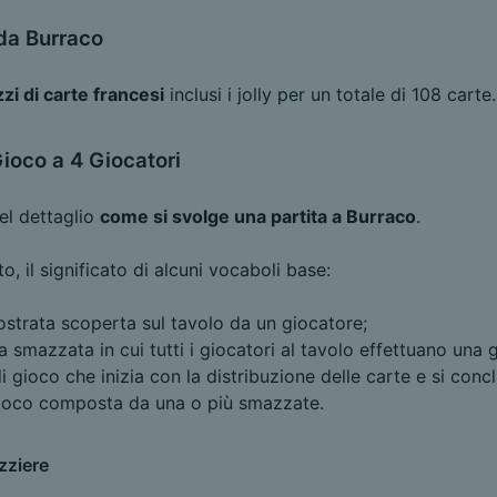
 da Burraco
i di carte francesi
inclusi i jolly per un totale di 108 carte.
ioco a 4 Giocatori
el dettaglio
come si svolge una partita a Burraco
.
o, il significato di alcuni vocaboli base:
mostrata scoperta sul tavolo da un giocatore;
na smazzata in cui tutti i giocatori al tavolo effettuano una 
di gioco che inizia con la distribuzione delle carte e si conc
 gioco composta da una o più smazzate.
zziere