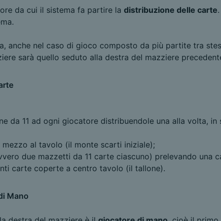
tore da cui il sistema fa partire la
distribuzione delle carte
.
ema.
, anche nel caso di gioco composto da più partite tra stessi
iere sarà quello seduto alla destra del mazziere precedent
arte
ne da 11 ad ogni giocatore distribuendole una alla volta, in
mezzo al tavolo (il monte scarti iniziale);
ovvero due mazzetti da 11 carte ciascuno) prelevando una c
ti carte coperte a centro tavolo (il tallone).
 di Mano
la destra del mazziere è il
giocatore di mano
, cioè il prim