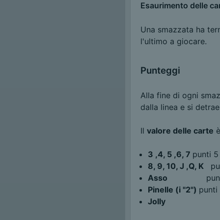
Esaurimento delle car
Una smazzata ha term
l'ultimo a giocare.
Punteggi
Alla fine di ogni sma
dalla linea e si detra
Il
valore delle carte
è
3 ,4, 5 ,6, 7
punti 5
8, 9, 10, J ,Q, K
pun
Asso
punti 
Pinelle (i "2")
punti
Jolly
punt