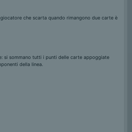
l giocatore che scarta quando rimangono due carte è
e: si sommano tutti i punti delle carte appoggiate
mponenti della linea.