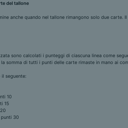
te del tallone
ine anche quando nel tallone rimangono solo due carte. I
zzata sono calcolati i punteggi di ciascuna linea come segu
e la somma di tutti i punti delle carte rimaste in mano ai co
 il seguente:
ti 10
15
 20
i 30