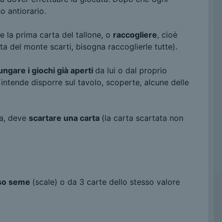
o antiorario.
re la prima carta del tallone, o
raccogliere
, cioè
ta del monte scarti, bisogna raccoglierle tutte).
lungare i giochi già aperti
da lui o dal proprio
 intende disporre sul tavolo, scoperte, alcune delle
ra, deve
scartare una carta
(la carta scartata non
sso seme
(scale) o da 3 carte dello stesso valore