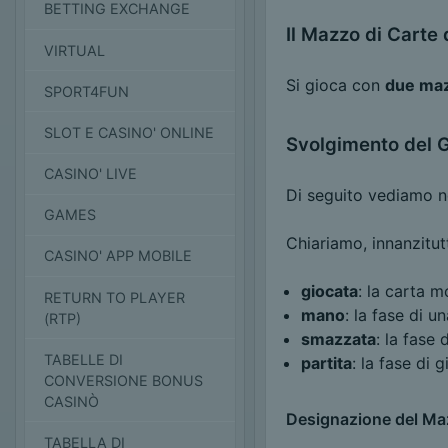
BETTING EXCHANGE
Il Mazzo di Carte
VIRTUAL
Si gioca con
due mazz
SPORT4FUN
SLOT E CASINO' ONLINE
Svolgimento del G
CASINO' LIVE
Di seguito vediamo n
GAMES
Chiariamo, innanzitutt
CASINO' APP MOBILE
giocata
: la carta 
RETURN TO PLAYER
mano
: la fase di u
(RTP)
smazzata
: la fase 
TABELLE DI
partita
: la fase di
CONVERSIONE BONUS
CASINÒ
Designazione del Ma
TABELLA DI