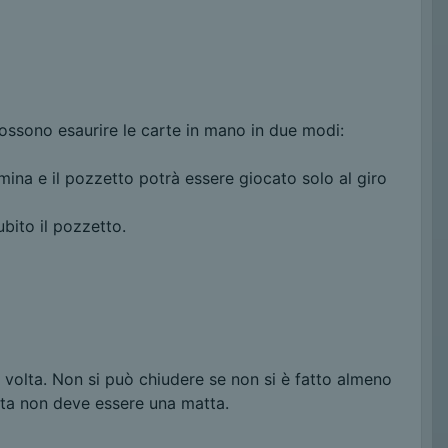
possono esaurire le carte in mano in due modi:
mina e il pozzetto potrà essere giocato solo al giro
bito il pozzetto.
volta. Non si può chiudere se non si è fatto almeno
rta non deve essere una matta.