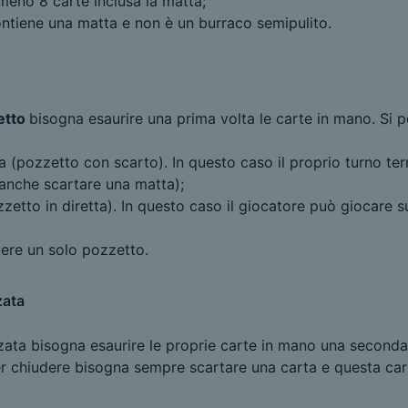
meno 8 carte inclusa la matta;
ontiene una matta e non è un burraco semipulito.
etto
bisogna esaurire una prima volta le carte in mano. Si 
 (pozzetto con scarto). In questo caso il proprio turno ter
 anche scartare una matta);
zetto in diretta). In questo caso il giocatore può giocare su
ere un solo pozzetto.
zata
ata bisogna esaurire le proprie carte in mano una seconda 
per chiudere bisogna sempre scartare una carta e questa ca