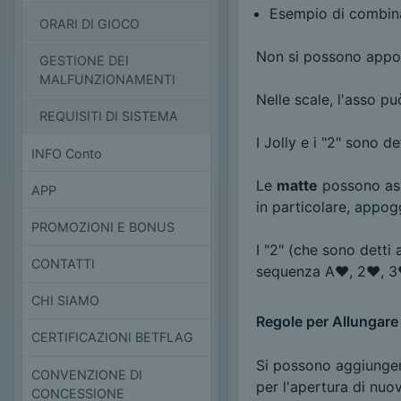
Esempio di combina
ORARI DI GIOCO
Non si possono appog
GESTIONE DEI
MALFUNZIONAMENTI
Nelle scale, l'asso 
REQUISITI DI SISTEMA
I Jolly e i "2" sono de
INFO Conto
Le
matte
possono ass
APP
in particolare, appog
PROMOZIONI E BONUS
I "2" (che sono detti
CONTATTI
sequenza A♥, 2♥, 3♥
CHI SIAMO
Regole per Allungare 
CERTIFICAZIONI BETFLAG
Si possono aggiungere 
CONVENZIONE DI
per l'apertura di nuo
CONCESSIONE