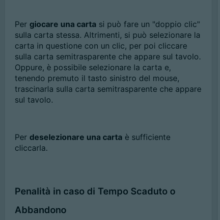
Per
giocare una carta
si può fare un "doppio clic"
sulla carta stessa. Altrimenti, si può selezionare la
carta in questione con un clic, per poi cliccare
sulla carta semitrasparente che appare sul tavolo.
Oppure, è possibile selezionare la carta e,
tenendo premuto il tasto sinistro del mouse,
trascinarla sulla carta semitrasparente che appare
sul tavolo.
Per
deselezionare una carta
è sufficiente
cliccarla.
Penalità in caso di Tempo Scaduto o
Abbandono