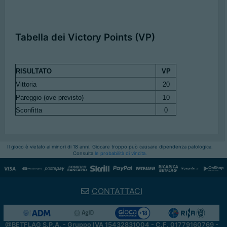
Tabella dei Victory Points (VP)
RISULTATO
VP
Vittoria
20
Pareggio (ove previsto)
10
Sconfitta
0
Il gioco è vietato ai minori di 18 anni. Giocare troppo può causare dipendenza patologica.
Consulta
le probabilità di vincita.
CONTATTACI
@BETFLAG S.P.A. - Gruppo IVA 15432831004 - C.F. 01779160769 -