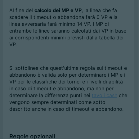
Al fine del
calcolo dei MP e VP
, la linea che fa
scadere il timeout o abbandona farà 0 VP e la
linea avversaria farà minimo 14 VP. I MP di
entrambe le linee saranno calcolati dai VP in base
ai corrispondenti minimi previsti dalla tabella dei
VP.
Si sottolinea che quest'ultima regola sul timeout e
abbandono è valida solo per determinare i MP e i
VP per le classifiche dei tornei e i livelli di abilità
in caso di timeout e abbandono, ma non per
determinare la differenza punti nei
tavoli cash
che
vengono sempre determinati come sotto
descritto anche in caso di timeout e abbandono.
Regole opzionali