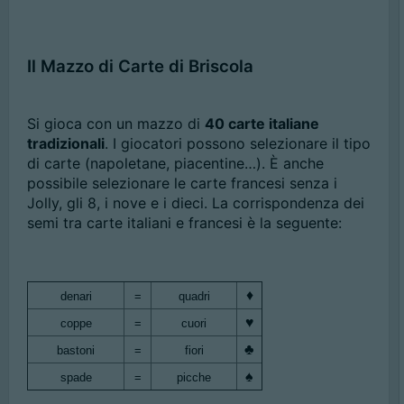
Il Mazzo di Carte di Briscola
Si gioca con un mazzo di
40 carte italiane
tradizionali
. I giocatori possono selezionare il tipo
di carte (napoletane, piacentine…). È anche
possibile selezionare le carte francesi senza i
Jolly, gli 8, i nove e i dieci. La corrispondenza dei
semi tra carte italiani e francesi è la seguente:
♦
denari
=
quadri
♥
coppe
=
cuori
♣
bastoni
=
fiori
♠
spade
=
picche