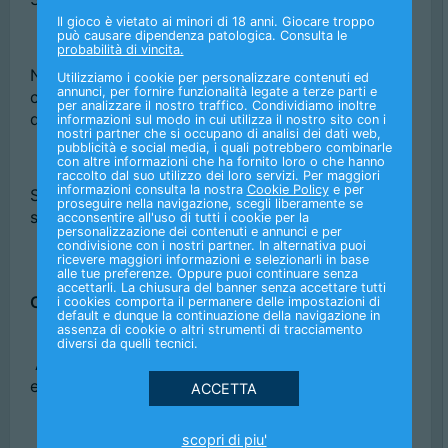
Il gioco è vietato ai minori di 18 anni. Giocare troppo
può causare dipendenza patologica. Consulta le
probabilità di vincita.
Ne consegue che, totalizzando
61 punti
, si ha la
Utilizziamo i cookie per personalizzare contenuti ed
annunci, per fornire funzionalità legate a terze parti e
certezza di fare più punti dell'avversario e quindi
per analizzare il nostro traffico. Condividiamo inoltre
di
vincere la smazzata
.
informazioni sul modo in cui utilizza il nostro sito con i
nostri partner che si occupano di analisi dei dati web,
pubblicità e social media, i quali potrebbero combinarle
con altre informazioni che ha fornito loro o che hanno
raccolto dal suo utilizzo dei loro servizi. Per maggiori
informazioni consulta la nostra
Cookie Policy
e per
Se entrambi i giocatori totalizzano
60 punti
la
proseguire nella navigazione, scegli liberamente se
smazzata finisce in
parità
.
acconsentire all'uso di tutti i cookie per la
personalizzazione dei contenuti e annunci e per
condivisione con i nostri partner. In alternativa puoi
ricevere maggiori informazioni e selezionarli in base
alle tue preferenze. Oppure puoi continuare senza
accettarli. La chiusura del banner senza accettare tutti
Conclusione della partita
i cookies comporta il permanere delle impostazioni di
default e dunque la continuazione della navigazione in
assenza di cookie o altri strumenti di tracciamento
diversi da quelli tecnici.
Ai fini della loro conclusione, le partite possono
essere di due tipi:
scopri di piu'