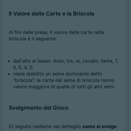
Il Valore delle Carte e la Briscola
Ai fini delle prese, Il valore delle carte nella
briscola è il seguente:
dall'alto al basso: Asso, tre, re, cavallo, fante, 7,
6, 5, 4, 2;
viene stabilito un seme dominante detto
"briscola": le carte del seme di briscola hanno
valore maggiore di quelle di tutti gli altri semi.
Svolgimento del Gioco
Di seguito vediamo nel dettaglio
come si svolge