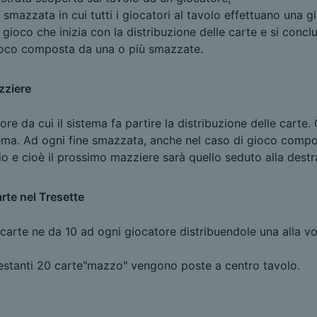
a smazzata in cui tutti i giocatori al tavolo effettuano una g
i gioco che inizia con la distribuzione delle carte e si concl
gioco composta da una o più smazzate.
zziere
ore da cui il sistema fa partire la distribuzione delle carte.
ma. Ad ogni fine smazzata, anche nel caso di gioco composto
rio
e cioè il prossimo mazziere sarà quello seduto alla dest
arte nel Tresette
 carte ne da 10 ad ogni giocatore distribuendole una alla vo
restanti 20 carte"mazzo" vengono poste a centro tavolo.