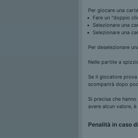
Per
giocare una cart
Fare un "doppio cli
Selezionare una car
Selezionare una car
Per deselezionare una 
Nelle
partite a spizzi
Se il giocatore prov
scomparirà dopo poch
Si precisa che hanno 
avere alcun valore, è
Penalità in caso 