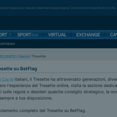
. Giocare troppo può causare dipendenza patologica. Consulta le
probabilità di vincita.
ORT
SPORT
live
VIRTUAL
EXCHANGE
CA
PORTNEWS
DI CARTE
Giochi
Tresette
esette su BetFlag
i Carte
italiani, il
Tresette
ha attraversato generazioni, div
vere l'esperienza del
Tresette online
, visita la sezione dedica
i sulle regole o desideri qualche consiglio strategico, la n
sempre a tua disposizione.
olamento completo del Tresette su BetFlag
.