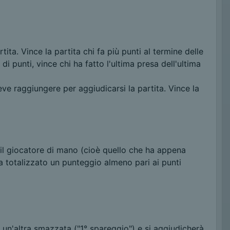
tita. Vince la partita chi fa più punti al termine delle
di punti, vince chi ha fatto l'ultima presa dell'ultima
deve raggiungere per aggiudicarsi la partita. Vince la
, il giocatore di mano (cioè quello che ha appena
 totalizzato un punteggio almeno pari ai punti
a un'altra smazzata ("1° spareggio") e si aggiudicherà