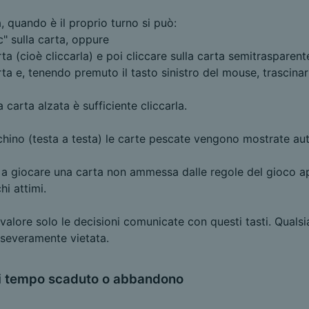
a
, quando è il proprio turno si può:
c" sulla carta, oppure
ta (cioè cliccarla) e poi cliccare sulla carta semitrasparen
ta e, tenendo premuto il tasto sinistro del mouse, trascina
carta alzata è sufficiente cliccarla.
chino
(testa a testa) le carte pescate vengono mostrate a
a a giocare una carta non ammessa dalle regole del gioco a
i attimi.
valore solo le decisioni comunicate con questi tasti. Qualsi
 severamente vietata.
di tempo scaduto o abbandono