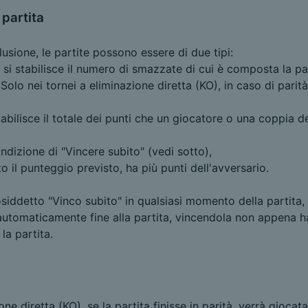
 partita
clusione, le partite possono essere di due tipi:
: si stabilisce il numero di smazzate di cui è composta la par
olo nei tornei a eliminazione diretta (KO), in caso di parità 
stabilisce il totale dei punti che un giocatore o una coppia 
ondizione di "Vincere subito" (vedi sotto),
o il punteggio previsto, ha più punti dell'avversario.
cosiddetto "Vinco subito" in qualsiasi momento della partita
utomaticamente fine alla partita
, vincendola non appena ha
la partita.
one diretta
(KO), se la partita finisse in
parità
, verrà giocat