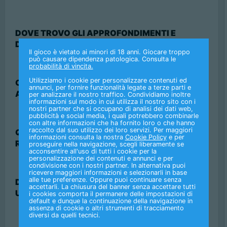
DOVE TROVO GLI APPROFONDIMENTI E
DETTAGLI SULLE TIPOLOGIE DI SCOMMESSE?
Il gioco è vietato ai minori di 18 anni. Giocare troppo
può causare dipendenza patologica. Consulta le
probabilità di vincita.
Utilizziamo i cookie per personalizzare contenuti ed
CHE COS'È LA REFERTAZIONE DI UN
annunci, per fornire funzionalità legate a terze parti e
AVVENIMENTO?
per analizzare il nostro traffico. Condividiamo inoltre
informazioni sul modo in cui utilizza il nostro sito con i
nostri partner che si occupano di analisi dei dati web,
pubblicità e social media, i quali potrebbero combinarle
con altre informazioni che ha fornito loro o che hanno
raccolto dal suo utilizzo dei loro servizi. Per maggiori
QUALI SONO I TEMPI PREVISTI PER LA
informazioni consulta la nostra
Cookie Policy
e per
REFERTAZIONE?
proseguire nella navigazione, scegli liberamente se
acconsentire all'uso di tutti i cookie per la
personalizzazione dei contenuti e annunci e per
condivisione con i nostri partner. In alternativa puoi
ricevere maggiori informazioni e selezionarli in base
alle tue preferenze. Oppure puoi continuare senza
DOVE POSSO CONSULTARE I REFERTI
accettarli. La chiusura del banner senza accettare tutti
UFFICIALI DELLE CORSE?
i cookies comporta il permanere delle impostazioni di
default e dunque la continuazione della navigazione in
assenza di cookie o altri strumenti di tracciamento
diversi da quelli tecnici.