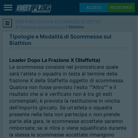
ACCEDI
REGISTRATI
INFO
INFO Giochi
SCOMMESSE SPORTIVE
Tipologie di scommessa
Biathlon
Tipologie e Modalità di Scommesse sul
Biathlon
Leader Dopo La Frazione X (Staffetta)
La scommessa consiste nel pronosticare quale
sarà l'atleta o squadra in testa al termine della
frazione X della Staffetta oggetto di scommessa.
Qualora non fosse previsto l'esito ""Altro"" e il
risultato che si è verificato non è tra gli esiti
contemplati, è prevista la restituzione in vincita
dell'importo giocato. Se un'atleta o squadra
presente nella lista non partecipa o non prende
parte alla gara, le scommesse accettate saranno
rimborsate; se si ritira o viene squalificata durante
la stessa le scommesse accettate rimangono