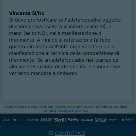
Vincente Si/No
Si deve pronosticare se l'atleta/squadra oggetto
di scommessa risulterà vincitore (esito SI), o
meno (esito NO), nella manifestazione di
riferimento. Ai fini della refertazione fa fede
quanto diramato dall'ente organizzatore della
manifestazione al termine della competizione di
riferimento. Se un atleta/squadra non partecipa
alla manifestazione di riferimento le scommesse
verranno mandate a rimborso.
Il gioco è vietato ai minori di 18 anni. Giocare troppo può causare dipendenza patologica.
Consulta
le probabilità di vincita.
CONTATTACI