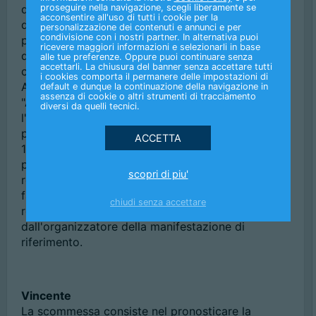
proseguire nella navigazione, scegli liberamente se
della medesima gara per almeno un esito. In caso
acconsentire all'uso di tutti i cookie per la
di parità, dove la formulazione della classifica non
personalizzazione dei contenuti e annunci e per
condivisione con i nostri partner. In alternativa puoi
preveda il conteggio di ulteriori voci per la
ricevere maggiori informazioni e selezionarli in base
determinazione della posizione e per tutto quello
alle tue preferenze. Oppure puoi continuare senza
accettarli. La chiusura del banner senza accettare tutti
che non è menzionato si rimanda al DM vigente.
i cookies comporta il permanere delle impostazioni di
Avvenimento Proposto 10 km Sprint Nove Mesto
default e dunque la continuazione della navigazione in
assenza di cookie o altri strumenti di tracciamento
"Atleta 1 - Atleta 2". Se al termine della gara
diversi da quelli tecnici.
l'atleta1 si trova alla posizione 2 e l'atleta 2 alla
posizione 8, l'esito vincente è 1; se invece l'atleta
1 si trova alla posizione 12 e l'atleta 2 alla
posizione 4, l'esito vincente è 2. Ai fini della
scopri di piu'
refertazione, e per tutte le altre situazioni,
faranno fede la normativa vigente in materia, il
chiudi senza accettare
regolamento e i dati ufficiali diramati
dall'organizzatore della manifestazione di
riferimento.
Vincente
La scommessa consiste nel pronosticare la