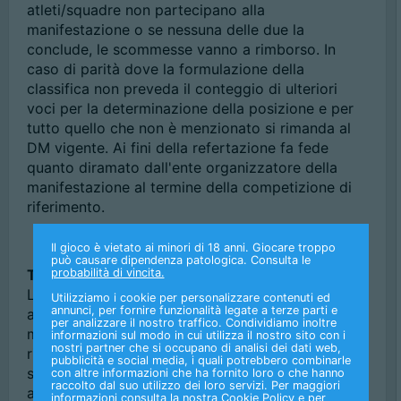
atleti/squadre non partecipano alla
manifestazione o se nessuna delle due la
conclude, le scommesse vanno a rimborso. In
caso di parità dove la formulazione della
classifica non preveda il conteggio di ulteriori
voci per la determinazione della posizione e per
tutto quello che non è menzionato si rimanda al
DM vigente. Ai fini della refertazione fa fede
quanto diramato dall'ente organizzatore della
manifestazione al termine della competizione di
riferimento.
Il gioco è vietato ai minori di 18 anni. Giocare troppo
può causare dipendenza patologica. Consulta le
probabilità di vincita.
Testa a Testa Gara
La scommessa consiste nel pronosticare quale
Utilizziamo i cookie per personalizzare contenuti ed
annunci, per fornire funzionalità legate a terze parti e
atleta o squadra, tra i due proposti, otterrà il
per analizzare il nostro traffico. Condividiamo inoltre
miglior piazzamento al termine della gara di
informazioni sul modo in cui utilizza il nostro sito con i
nostri partner che si occupano di analisi dei dati web,
riferimento. Si effettua la certificazione della
pubblicità e social media, i quali potrebbero combinarle
scommessa condizionandola alla partecipazione
con altre informazioni che ha fornito loro o che hanno
raccolto dal suo utilizzo dei loro servizi. Per maggiori
alla gara di entrambi gli esiti ed alla conclusione
informazioni consulta la nostra
Cookie Policy
e per