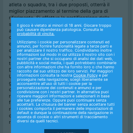
atleta o squadra, tra i due proposti, otterrà il
miglior piazzamento al termine della gara di
riferimento. Si effettua la certificazione della
scommessa condizionandola alla partecipazione
Il gioco è vietato ai minori di 18 anni. Giocare troppo
può causare dipendenza patologica. Consulta le
all'incontro di entrambi gli esiti ed alla
probabilità di vincita.
conclusione della medesima gara per almeno un
Utilizziamo i cookie per personalizzare contenuti ed
esito. In caso di parità, dove la formulazione della
annunci, per fornire funzionalità legate a terze parti e
classifica non preveda il conteggio di ulteriori
per analizzare il nostro traffico. Condividiamo inoltre
informazioni sul modo in cui utilizza il nostro sito con i
voci per la determinazione della posizione e per
nostri partner che si occupano di analisi dei dati web,
tutto quello che non è menzionato si rimanda al
pubblicità e social media, i quali potrebbero combinarle
con altre informazioni che ha fornito loro o che hanno
DM vigente. Avvenimento Proposto: C1 1000 m
raccolto dal suo utilizzo dei loro servizi. Per maggiori
informazioni consulta la nostra
Cookie Policy
e per
Uomini "Atleta 1 - Atleta 2". Se al termine della
proseguire nella navigazione, scegli liberamente se
gara l'atleta 1 si classifica 3° mentre l'atleta 2 si
acconsentire all'uso di tutti i cookie per la
personalizzazione dei contenuti e annunci e per
classifica 8° l'esito vincente è 1. Ai fini della
condivisione con i nostri partner. In alternativa puoi
refertazione, e per tutte le altre situazioni,
ricevere maggiori informazioni e selezionarli in base
alle tue preferenze. Oppure puoi continuare senza
faranno fede la normativa vigente in materia, il
accettarli. La chiusura del banner senza accettare tutti
regolamento e i dati ufficiali diramati
i cookies comporta il permanere delle impostazioni di
default e dunque la continuazione della navigazione in
dall'organizzatore della manifestazione di
assenza di cookie o altri strumenti di tracciamento
diversi da quelli tecnici.
riferimento.