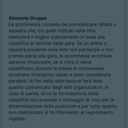
Vincente Gruppo
La scommessa consiste nel pronosticare l’atleta o
squadra che, tra quelli indicati nella lista,
realizzerà il miglior piazzamento in base alla
classifica al termine della gara. Se un atleta o
squadra presente nella lista non partecipa o non
prende parte alla gara, le scommesse accettate
saranno rimborsate; se si ritira o viene
squalificato durante la stessa le scommesse
accettate rimangono valide e sono considerate
perdenti. Ai fini della refertazione farà fede
quanto comunicato dagli enti organizzatori. In
caso di parità, dove la formulazione della
classifica non preveda il conteggio di voci per la
determinazione della posizione e per tutto quanto
non menzionato si fa riferimento al regolamento
vigente.