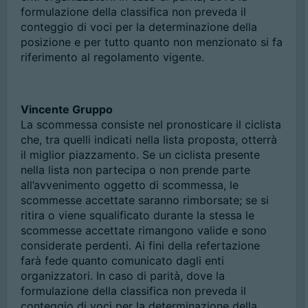
formulazione della classifica non preveda il
conteggio di voci per la determinazione della
posizione e per tutto quanto non menzionato si fa
riferimento al regolamento vigente.
Vincente Gruppo
La scommessa consiste nel pronosticare il ciclista
che, tra quelli indicati nella lista proposta, otterrà
il miglior piazzamento. Se un ciclista presente
nella lista non partecipa o non prende parte
all’avvenimento oggetto di scommessa, le
scommesse accettate saranno rimborsate; se si
ritira o viene squalificato durante la stessa le
scommesse accettate rimangono valide e sono
considerate perdenti. Ai fini della refertazione
farà fede quanto comunicato dagli enti
organizzatori. In caso di parità, dove la
formulazione della classifica non preveda il
conteggio di voci per la determinazione della