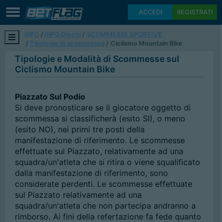
ACCEDI
REGISTRATI
INFO
INFO Giochi
SCOMMESSE SPORTIVE
Tipologie di scommessa
Ciclismo Mountain Bike
Tipologie e Modalità di Scommesse sul
Ciclismo Mountain Bike
Piazzato Sul Podio
Si deve pronosticare se il giocatore oggetto di
scommessa si classificherà (esito SI), o meno
(esito NO), nei primi tre posti della
manifestazione di riferimento. Le scommesse
effettuate sul Piazzato, relativamente ad una
squadra/un'atleta che si ritira o viene squalificato
dalla manifestazione di riferimento, sono
considerate perdenti. Le scommesse effettuate
sul Piazzato relativamente ad una
squadra/un'atleta che non partecipa andranno a
rimborso. Ai fini della refertazione fa fede quanto