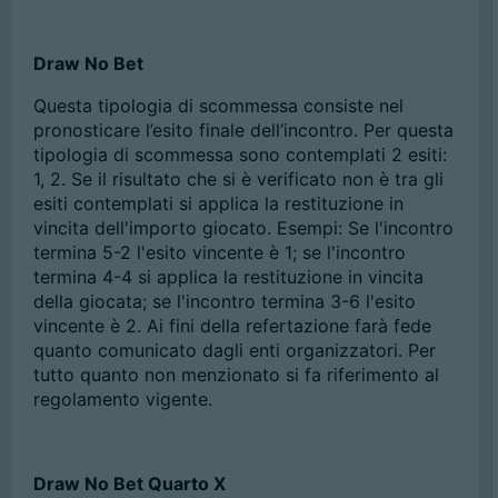
Draw No Bet
Questa tipologia di scommessa consiste nel
pronosticare l’esito finale dell’incontro. Per questa
tipologia di scommessa sono contemplati 2 esiti:
1, 2. Se il risultato che si è verificato non è tra gli
esiti contemplati si applica la restituzione in
vincita dell'importo giocato. Esempi: Se l'incontro
termina 5-2 l'esito vincente è 1; se l'incontro
termina 4-4 si applica la restituzione in vincita
della giocata; se l'incontro termina 3-6 l'esito
vincente è 2. Ai fini della refertazione farà fede
quanto comunicato dagli enti organizzatori. Per
tutto quanto non menzionato si fa riferimento al
regolamento vigente.
Draw No Bet Quarto X