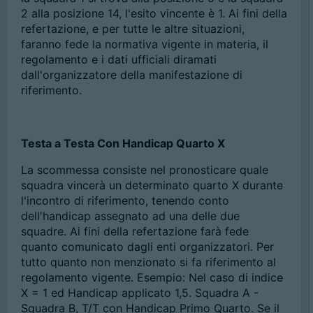
2 alla posizione 14, l'esito vincente è 1. Ai fini della
refertazione, e per tutte le altre situazioni,
faranno fede la normativa vigente in materia, il
regolamento e i dati ufficiali diramati
dall'organizzatore della manifestazione di
riferimento.
Testa a Testa Con Handicap Quarto X
La scommessa consiste nel pronosticare quale
squadra vincerà un determinato quarto X durante
l'incontro di riferimento, tenendo conto
dell'handicap assegnato ad una delle due
squadre. Ai fini della refertazione farà fede
quanto comunicato dagli enti organizzatori. Per
tutto quanto non menzionato si fa riferimento al
regolamento vigente. Esempio: Nel caso di indice
X = 1 ed Handicap applicato 1,5. Squadra A -
Squadra B, T/T con Handicap Primo Quarto. Se il