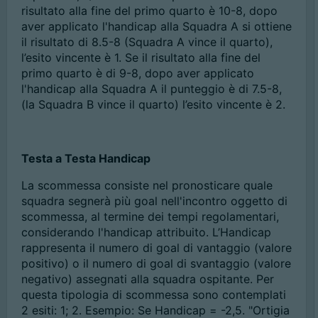
risultato alla fine del primo quarto è 10-8, dopo
aver applicato l'handicap alla Squadra A si ottiene
il risultato di 8.5-8 (Squadra A vince il quarto),
l’esito vincente è 1. Se il risultato alla fine del
primo quarto è di 9-8, dopo aver applicato
l'handicap alla Squadra A il punteggio è di 7.5-8,
(la Squadra B vince il quarto) l’esito vincente è 2.
Testa a Testa Handicap
La scommessa consiste nel pronosticare quale
squadra segnerà più goal nell'incontro oggetto di
scommessa, al termine dei tempi regolamentari,
considerando l'handicap attribuito. L’Handicap
rappresenta il numero di goal di vantaggio (valore
positivo) o il numero di goal di svantaggio (valore
negativo) assegnati alla squadra ospitante. Per
questa tipologia di scommessa sono contemplati
2 esiti: 1; 2. Esempio: Se Handicap = -2,5. "Ortigia