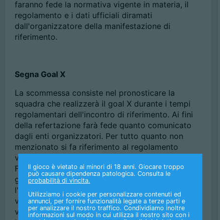
faranno fede la normativa vigente in materia, il
regolamento e i dati ufficiali diramati
dall'organizzatore della manifestazione di
riferimento.
Segna Goal X
La scommessa consiste nel pronosticare la
squadra che realizzerà il goal X durante i tempi
regolamentari dell'incontro di riferimento. Ai fini
della refertazione farà fede quanto comunicato
dagli enti organizzatori. Per tutto quanto non
menzionato si fa riferimento al regolamento
vigente. Esempio: Squadra A - Squadra B, Esito
Il gioco è vietato ai minori di 18 anni. Giocare troppo
Finale [2-1]. Andamento incontro: [1-0]; Prossimo
può causare dipendenza patologica. Consulta le
goal 1, l'esito vincente è 1. [2-0]; Prossimo goal 2,
probabilità di vincita.
l'esito vincente è 1. [2-1]; Prossimo goal 3, l'esito
Utilizziamo i cookie per personalizzare contenuti ed
vincente è 2. Prossimo goal 4, nel caso NON
annunci, per fornire funzionalità legate a terze parti e
per analizzare il nostro traffico. Condividiamo inoltre
venga segnato il quarto goal, l'esito vincente è
informazioni sul modo in cui utilizza il nostro sito con i