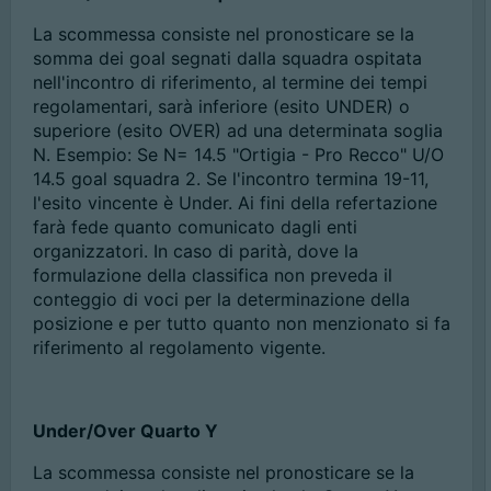
La scommessa consiste nel pronosticare se la
somma dei goal segnati dalla squadra ospitata
nell'incontro di riferimento, al termine dei tempi
regolamentari, sarà inferiore (esito UNDER) o
superiore (esito OVER) ad una determinata soglia
N. Esempio: Se N= 14.5 "Ortigia - Pro Recco" U/O
14.5 goal squadra 2. Se l'incontro termina 19-11,
l'esito vincente è Under. Ai fini della refertazione
farà fede quanto comunicato dagli enti
organizzatori. In caso di parità, dove la
formulazione della classifica non preveda il
conteggio di voci per la determinazione della
posizione e per tutto quanto non menzionato si fa
riferimento al regolamento vigente.
Under/Over Quarto Y
La scommessa consiste nel pronosticare se la