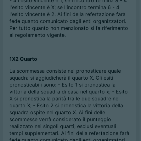
- 4 l'esito vincente è 1; se l'incontro termina 8 - 4
l'esito vincente è X; se l'incontro termina 6 - 4
l'esito vincente è 2. Ai fini della refertazione farà
fede quanto comunicato dagli enti organizzatori.
Per tutto quanto non menzionato si fa riferimento
al regolamento vigente.
1X2 Quarto
La scommessa consiste nel pronosticare quale
squadra si aggiudicherà il quarto X. Gli esiti
pronosticabili sono: - Esito 1 si pronostica la
vittoria della squadra di casa nel quarto x; - Esito
X si pronostica la parità tra le due squadre nel
quarto X; - Esito 2 si pronostica la vittoria della
squadra ospite nel quarto X. Ai fini delle
scommesse verrà considerato il punteggio
realizzato nei singoli quarti, esclusi eventuali
tempi supplementari. Ai fini della refertazione farà
fede quanto comunicato dagli enti organizzatori.