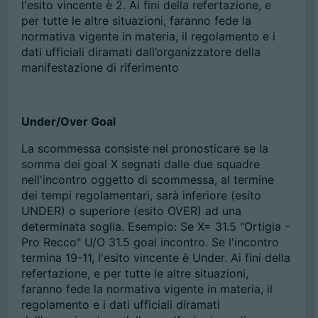
l'esito vincente è 2. Ai fini della refertazione, e
per tutte le altre situazioni, faranno fede la
normativa vigente in materia, il regolamento e i
dati ufficiali diramati dall’organizzatore della
manifestazione di riferimento
Under/Over Goal
La scommessa consiste nel pronosticare se la
somma dei goal X segnati dalle due squadre
nell'incontro oggetto di scommessa, al termine
dei tempi regolamentari, sarà inferiore (esito
UNDER) o superiore (esito OVER) ad una
determinata soglia. Esempio: Se X= 31.5 "Ortigia -
Pro Recco" U/O 31.5 goal incontro. Se l'incontro
termina 19-11, l'esito vincente è Under. Ai fini della
refertazione, e per tutte le altre situazioni,
faranno fede la normativa vigente in materia, il
regolamento e i dati ufficiali diramati