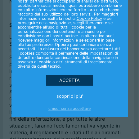
Nessun Goal.
nostri partner che si occupano di analisi dei dati web,
pubblicità e social media, i quali potrebbero combinarle
con altre informazioni che ha fornito loro o che hanno
raccolto dal suo utilizzo dei loro servizi. Per maggiori
informazioni consulta la nostra
Cookie Policy
e per
proseguire nella navigazione, scegli liberamente se
Squadra X Si Qualifica Alla Fase Y
acconsentire all'uso di tutti i cookie per la
personalizzazione dei contenuti e annunci e per
condivisione con i nostri partner. In alternativa puoi
La scommessa consiste nel pronosticare se la
ricevere maggiori informazioni e selezionarli in base
Squadra X oggetto di scommessa raggiungerà la
alle tue preferenze. Oppure puoi continuare senza
accettarli. La chiusura del banner senza accettare tutti
fase Y nella manifestazione di riferimento (esito
i cookies comporta il permanere delle impostazioni di
SI) o meno (esito NO). Se una squadra non
default e dunque la continuazione della navigazione in
assenza di cookie o altri strumenti di tracciamento
partecipa o non prende parte alla manifestazione
diversi da quelli tecnici.
le scommesse accettate saranno rimborsate; se si
ritira o viene squalificato durante la stessa le
scommesse accettate rimangono valide. Esempio:
Avvenimento "Olimpiadi 2024". Se la Squadra A si
scopri di piu'
qualifica per la finale delle Olimpiadi 2024, l'esito
vincente è SI. Se la Squadra A non si qualifica per
chiudi senza accettare
la finale delle Olimpiadi, l'esito vincente è NO. Ai
fini della refertazione, e per tutte le altre
situazioni, faranno fede la normativa vigente in
materia, il regolamento e i dati ufficiali diramati