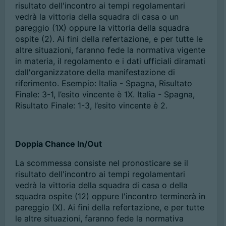
risultato dell'incontro ai tempi regolamentari
vedrà la vittoria della squadra di casa o un
pareggio (1X) oppure la vittoria della squadra
ospite (2). Ai fini della refertazione, e per tutte le
altre situazioni, faranno fede la normativa vigente
in materia, il regolamento e i dati ufficiali diramati
dall'organizzatore della manifestazione di
riferimento. Esempio: Italia - Spagna, Risultato
Finale: 3-1, l’esito vincente è 1X. Italia - Spagna,
Risultato Finale: 1-3, l’esito vincente è 2.
Doppia Chance In/Out
La scommessa consiste nel pronosticare se il
risultato dell'incontro ai tempi regolamentari
vedrà la vittoria della squadra di casa o della
squadra ospite (12) oppure l'incontro terminerà in
pareggio (X). Ai fini della refertazione, e per tutte
le altre situazioni, faranno fede la normativa