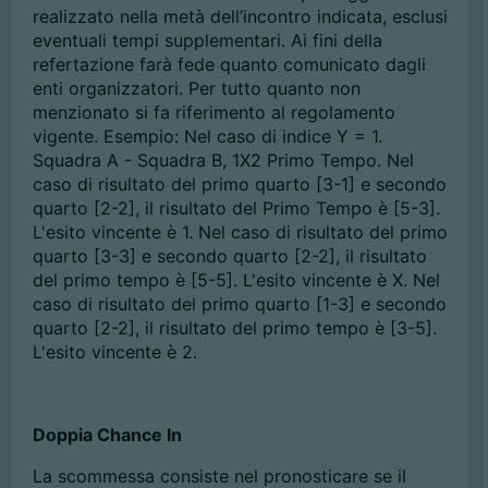
realizzato nella metà dell’incontro indicata, esclusi
eventuali tempi supplementari. Ai fini della
refertazione farà fede quanto comunicato dagli
enti organizzatori. Per tutto quanto non
menzionato si fa riferimento al regolamento
vigente. Esempio: Nel caso di indice Y = 1.
Squadra A - Squadra B, 1X2 Primo Tempo. Nel
caso di risultato del primo quarto [3-1] e secondo
quarto [2-2], il risultato del Primo Tempo è [5-3].
L'esito vincente è 1. Nel caso di risultato del primo
quarto [3-3] e secondo quarto [2-2], il risultato
del primo tempo è [5-5]. L'esito vincente è X. Nel
caso di risultato del primo quarto [1-3] e secondo
quarto [2-2], il risultato del primo tempo è [3-5].
L'esito vincente è 2.
Doppia Chance In
La scommessa consiste nel pronosticare se il