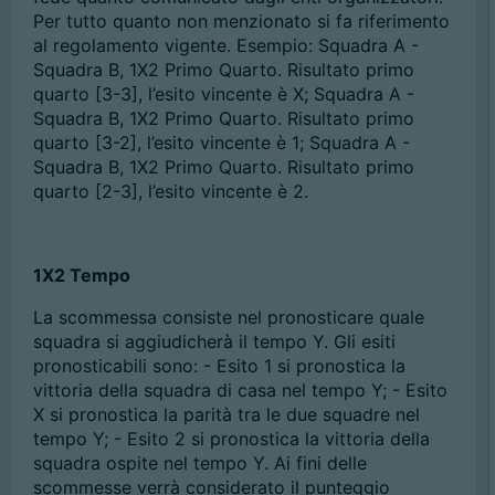
Per tutto quanto non menzionato si fa riferimento
al regolamento vigente. Esempio: Squadra A -
Squadra B, 1X2 Primo Quarto. Risultato primo
quarto [3-3], l’esito vincente è X; Squadra A -
Squadra B, 1X2 Primo Quarto. Risultato primo
quarto [3-2], l’esito vincente è 1; Squadra A -
Squadra B, 1X2 Primo Quarto. Risultato primo
quarto [2-3], l’esito vincente è 2.
1X2 Tempo
La scommessa consiste nel pronosticare quale
squadra si aggiudicherà il tempo Y. Gli esiti
pronosticabili sono: - Esito 1 si pronostica la
vittoria della squadra di casa nel tempo Y; - Esito
X si pronostica la parità tra le due squadre nel
tempo Y; - Esito 2 si pronostica la vittoria della
squadra ospite nel tempo Y. Ai fini delle
scommesse verrà considerato il punteggio