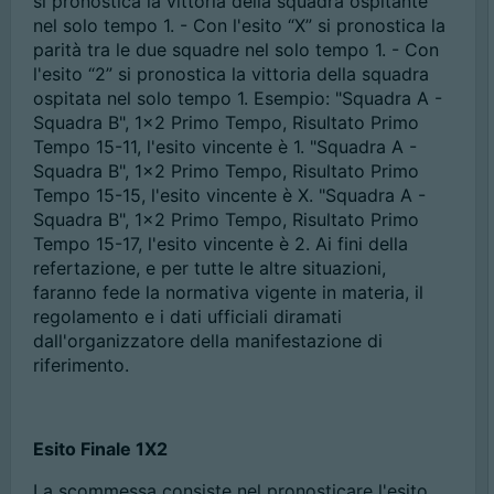
si pronostica la vittoria della squadra ospitante
nel solo tempo 1. - Con l'esito “X” si pronostica la
parità tra le due squadre nel solo tempo 1. - Con
l'esito “2” si pronostica la vittoria della squadra
ospitata nel solo tempo 1. Esempio: "Squadra A -
Squadra B", 1x2 Primo Tempo, Risultato Primo
Tempo 15-11, l'esito vincente è 1. "Squadra A -
Squadra B", 1x2 Primo Tempo, Risultato Primo
Tempo 15-15, l'esito vincente è X. "Squadra A -
Squadra B", 1x2 Primo Tempo, Risultato Primo
Tempo 15-17, l'esito vincente è 2. Ai fini della
refertazione, e per tutte le altre situazioni,
faranno fede la normativa vigente in materia, il
regolamento e i dati ufficiali diramati
dall'organizzatore della manifestazione di
riferimento.
Esito Finale 1X2
La scommessa consiste nel pronosticare l'esito