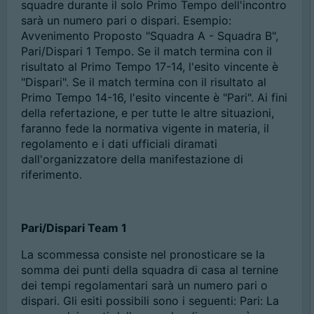
squadre durante il solo Primo Tempo dell'incontro
sarà un numero pari o dispari. Esempio:
Avvenimento Proposto "Squadra A - Squadra B",
Pari/Dispari 1 Tempo. Se il match termina con il
risultato al Primo Tempo 17-14, l'esito vincente è
"Dispari". Se il match termina con il risultato al
Primo Tempo 14-16, l'esito vincente è "Pari". Ai fini
della refertazione, e per tutte le altre situazioni,
faranno fede la normativa vigente in materia, il
regolamento e i dati ufficiali diramati
dall'organizzatore della manifestazione di
riferimento.
Pari/Dispari Team 1
La scommessa consiste nel pronosticare se la
somma dei punti della squadra di casa al ternine
dei tempi regolamentari sarà un numero pari o
dispari. Gli esiti possibili sono i seguenti: Pari: La