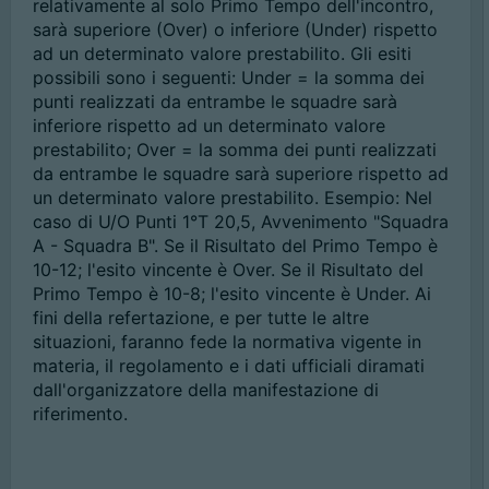
relativamente al solo Primo Tempo dell'incontro,
sarà superiore (Over) o inferiore (Under) rispetto
ad un determinato valore prestabilito. Gli esiti
possibili sono i seguenti: Under = la somma dei
punti realizzati da entrambe le squadre sarà
inferiore rispetto ad un determinato valore
prestabilito; Over = la somma dei punti realizzati
da entrambe le squadre sarà superiore rispetto ad
un determinato valore prestabilito. Esempio: Nel
caso di U/O Punti 1°T 20,5, Avvenimento "Squadra
A - Squadra B". Se il Risultato del Primo Tempo è
10-12; l'esito vincente è Over. Se il Risultato del
Primo Tempo è 10-8; l'esito vincente è Under. Ai
fini della refertazione, e per tutte le altre
situazioni, faranno fede la normativa vigente in
materia, il regolamento e i dati ufficiali diramati
dall'organizzatore della manifestazione di
riferimento.