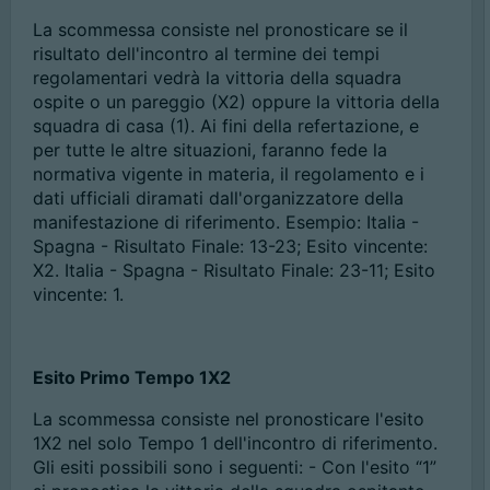
La scommessa consiste nel pronosticare se il
risultato dell'incontro al termine dei tempi
regolamentari vedrà la vittoria della squadra
ospite o un pareggio (X2) oppure la vittoria della
squadra di casa (1). Ai fini della refertazione, e
per tutte le altre situazioni, faranno fede la
normativa vigente in materia, il regolamento e i
dati ufficiali diramati dall'organizzatore della
manifestazione di riferimento. Esempio: Italia -
Spagna - Risultato Finale: 13-23; Esito vincente:
X2. Italia - Spagna - Risultato Finale: 23-11; Esito
vincente: 1.
Esito Primo Tempo 1X2
La scommessa consiste nel pronosticare l'esito
1X2 nel solo Tempo 1 dell'incontro di riferimento.
Gli esiti possibili sono i seguenti: - Con l'esito “1”