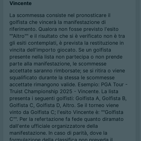
Vincente
La scommessa consiste nel pronosticare il
golfista che vincerà la manifestazione di
riferimento. Qualora non fosse previsto l'esito
""Altro"" e il risultato che si è verificato non è tra
gli esiti contemplati, è prevista la restituzione in
vincita dell'importo giocato. Se un golfista
presente nella lista non partecipa o non prende
parte alla manifestazione, le scommesse
accettate saranno rimborsate; se si ritira o viene
squalificato durante la stessa le scommesse
accettate rimangono valide. Esempio: PGA Tour -
Truist Championship 2025 - Vincente. La lista
presenta i seguenti golfisti: Golfista A, Golfista B,
Golfista C, Golfista D, Altro. Se il torneo viene
vinto da Golfista C; l'esito Vincente è: ""Golfista
C"". Per la refertazione fa fede quanto diramato
dall'ente ufficiale organizzatore della
manifestazione. In caso di parità, dove la
formulazione della classifica non preveda il