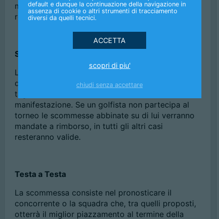
default e dunque la continuazione della navigazione in
manifestazione e quanto previsto dal
assenza di cookie o altri strumenti di tracciamento
regolamento vigente.
diversi da quelli tecnici.
Supera Il Taglio Si/No
scopri di piu'
La scommessa consiste nel pronosticare se un
determinato golfista o squadra supererà o meno il
chiudi senza accettare
taglio accedendo alle fasi successive di una
manifestazione. Se un golfista non partecipa al
torneo le scommesse abbinate su di lui verranno
mandate a rimborso, in tutti gli altri casi
resteranno valide.
Testa a Testa
La scommessa consiste nel pronosticare il
concorrente o la squadra che, tra quelli proposti,
otterrà il miglior piazzamento al termine della