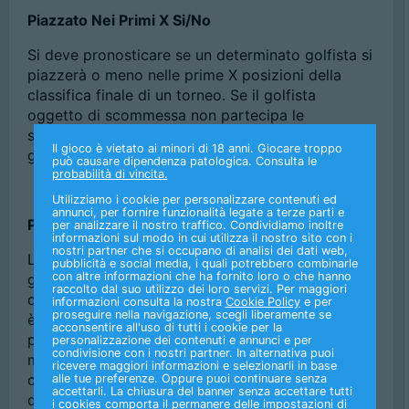
Piazzato Nei Primi X Si/No
Si deve pronosticare se un determinato golfista si
piazzerà o meno nelle prime X posizioni della
classifica finale di un torneo. Se il golfista
oggetto di scommessa non partecipa le
scommesse verranno mandate a rimborso, in tutti
Il gioco è vietato ai minori di 18 anni. Giocare troppo
gli altri casi rimarranno valide.
può causare dipendenza patologica. Consulta le
probabilità di vincita.
Utilizziamo i cookie per personalizzare contenuti ed
annunci, per fornire funzionalità legate a terze parti e
Piazzato Sul Podio Si/No
per analizzare il nostro traffico. Condividiamo inoltre
informazioni sul modo in cui utilizza il nostro sito con i
nostri partner che si occupano di analisi dei dati web,
La scommessa consiste nel pronosticare se un
pubblicità e social media, i quali potrebbero combinarle
con altre informazioni che ha fornito loro o che hanno
giocatore si classificherà nelle prime tre posizioni
raccolto dal suo utilizzo dei loro servizi. Per maggiori
di una specifica manifestazione. Il risultato valido
informazioni consulta la nostra
Cookie Policy
e per
proseguire nella navigazione, scegli liberamente se
è quello ottenuto sul campo, eventuali
acconsentire all'uso di tutti i cookie per la
penalizzazioni successive che possano
personalizzazione dei contenuti e annunci e per
condivisione con i nostri partner. In alternativa puoi
modificare l'ordine di arrivo non verranno prese in
ricevere maggiori informazioni e selezionarli in base
considerazione. Ai fini della refertazione fa fede
alle tue preferenze. Oppure puoi continuare senza
accettarli. La chiusura del banner senza accettare tutti
quanto diramato dall'ente ufficiale della
i cookies comporta il permanere delle impostazioni di