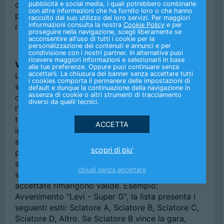
conteggio di voci per la determinazione della
pubblicità e social media, i quali potrebbero combinarle
con altre informazioni che ha fornito loro o che hanno
posizione e per tutto quanto non menzionato si fa
raccolto dal suo utilizzo dei loro servizi. Per maggiori
informazioni consulta la nostra
Cookie Policy
e per
riferimento al regolamento vigente.
proseguire nella navigazione, scegli liberamente se
acconsentire all'uso di tutti i cookie per la
personalizzazione dei contenuti e annunci e per
condivisione con i nostri partner. In alternativa puoi
ricevere maggiori informazioni e selezionarli in base
Vincente Gara
alle tue preferenze. Oppure puoi continuare senza
accettarli. La chiusura del banner senza accettare tutti
La scommessa consiste nel pronosticare l'atleta o
i cookies comporta il permanere delle impostazioni di
squadra che si classificherà al primo posto di una
default e dunque la continuazione della navigazione in
assenza di cookie o altri strumenti di tracciamento
determinata gara. Qualora non fosse previsto
diversi da quelli tecnici.
l'esito "Altro" e il risultato che si è verificato non è
tra gli esiti contemplati, è prevista la restituzione
in vincita dell'importo giocato. Se un'atleta o
squadra presente nella lista non partecipa o non
scopri di piu'
prende parte alla gara, le scommesse accettate
saranno rimborsate; se si ritira o viene
chiudi senza accettare
squalificata durante la stessa le scommesse
accettate rimangono valide. Esempio:
Avvenimento "Levi - Super G", la lista presenta i
seguenti esiti: Sciatore A, Sciatore B, Sciatore C,
Sciatore D, Altro. Se Sciatore B vince la gara,