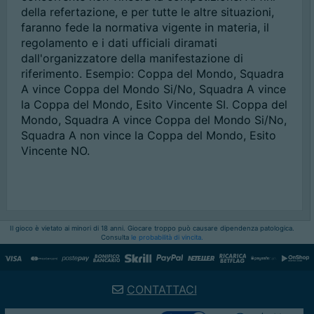
della refertazione, e per tutte le altre situazioni,
faranno fede la normativa vigente in materia, il
regolamento e i dati ufficiali diramati
dall'organizzatore della manifestazione di
riferimento. Esempio: Coppa del Mondo, Squadra
A vince Coppa del Mondo Si/No, Squadra A vince
la Coppa del Mondo, Esito Vincente SI. Coppa del
Mondo, Squadra A vince Coppa del Mondo Si/No,
Squadra A non vince la Coppa del Mondo, Esito
Vincente NO.
Il gioco è vietato ai minori di 18 anni. Giocare troppo può causare dipendenza patologica.
Consulta
le probabilità di vincita.
CONTATTACI