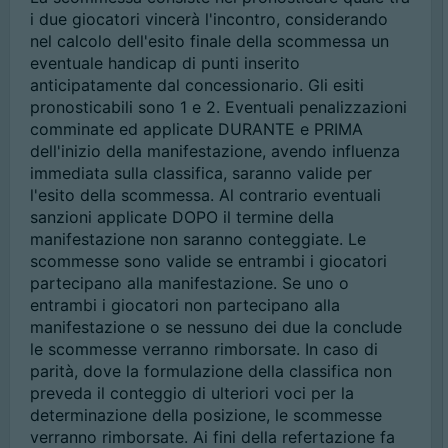
i due giocatori vincerà l'incontro, considerando
nel calcolo dell'esito finale della scommessa un
eventuale handicap di punti inserito
anticipatamente dal concessionario. Gli esiti
pronosticabili sono 1 e 2. Eventuali penalizzazioni
comminate ed applicate DURANTE e PRIMA
dell'inizio della manifestazione, avendo influenza
immediata sulla classifica, saranno valide per
l'esito della scommessa. Al contrario eventuali
sanzioni applicate DOPO il termine della
manifestazione non saranno conteggiate. Le
scommesse sono valide se entrambi i giocatori
partecipano alla manifestazione. Se uno o
entrambi i giocatori non partecipano alla
manifestazione o se nessuno dei due la conclude
le scommesse verranno rimborsate. In caso di
parità, dove la formulazione della classifica non
preveda il conteggio di ulteriori voci per la
determinazione della posizione, le scommesse
verranno rimborsate. Ai fini della refertazione fa