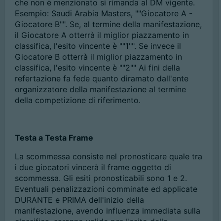
che non è menzionato si rimanda al DM vigente.
Esempio: Saudi Arabia Masters, ""Giocatore A -
Giocatore B"". Se, al termine della manifestazione,
il Giocatore A otterrà il miglior piazzamento in
classifica, l'esito vincente è ""1"". Se invece il
Giocatore B otterrà il miglior piazzamento in
classifica, l'esito vincente è ""2"" Ai fini della
refertazione fa fede quanto diramato dall'ente
organizzatore della manifestazione al termine
della competizione di riferimento.
Testa a Testa Frame
La scommessa consiste nel pronosticare quale tra
i due giocatori vincerà il frame oggetto di
scommessa. Gli esiti pronosticabili sono 1 e 2.
Eventuali penalizzazioni comminate ed applicate
DURANTE e PRIMA dell'inizio della
manifestazione, avendo influenza immediata sulla