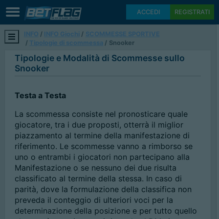
ACCEDI
REGISTRATI
INFO
INFO Giochi
SCOMMESSE SPORTIVE
Tipologie di scommessa
Snooker
Tipologie e Modalità di Scommesse sullo
Snooker
Testa a Testa
La scommessa consiste nel pronosticare quale
giocatore, tra i due proposti, otterrà il miglior
piazzamento al termine della manifestazione di
riferimento. Le scommesse vanno a rimborso se
uno o entrambi i giocatori non partecipano alla
Manifestazione o se nessuno dei due risulta
classificato al termine della stessa. In caso di
parità, dove la formulazione della classifica non
preveda il conteggio di ulteriori voci per la
determinazione della posizione e per tutto quello