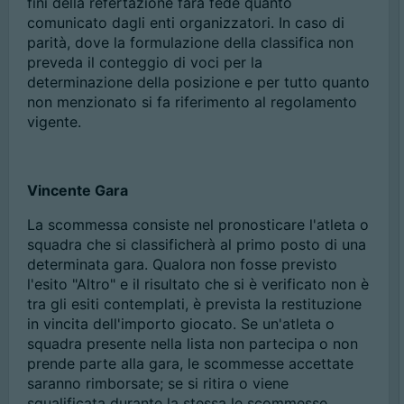
fini della refertazione farà fede quanto
comunicato dagli enti organizzatori. In caso di
parità, dove la formulazione della classifica non
preveda il conteggio di voci per la
determinazione della posizione e per tutto quanto
non menzionato si fa riferimento al regolamento
vigente.
Vincente Gara
La scommessa consiste nel pronosticare l'atleta o
squadra che si classificherà al primo posto di una
determinata gara. Qualora non fosse previsto
l'esito "Altro" e il risultato che si è verificato non è
tra gli esiti contemplati, è prevista la restituzione
in vincita dell'importo giocato. Se un'atleta o
squadra presente nella lista non partecipa o non
prende parte alla gara, le scommesse accettate
saranno rimborsate; se si ritira o viene
squalificata durante la stessa le scommesse