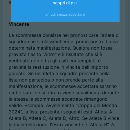
manifestazione di riferimento.
scopri di piu'
chiudi senza accettare
Vincente
La scommessa consiste nel pronosticare l'atleta o
squadra che si classificherà al primo posto di una
determinata manifestazione. Qualora non fosse
previsto l'esito "Altro" e il risultato che si è
verificato non è tra gli esiti contemplati, è
prevista la restituzione in vincita dell'importo
giocato. Se un'atleta o squadra presente nella
lista non partecipa o non prende parte alla
manifestazione, le scommesse accettate saranno
rimborsate; se si ritira o viene squalificata durante
la stessa le scommesse accettate rimangono
valide. Esempio: Avvenimento "Coppa del Mondo
2024", la lista presenta i seguenti esiti: Atleta A,
Atleta B, Atleta C, Atleta D, Altro. Se Atleta B vince
la manifestazione, l'esito vincente è "Atleta B". Ai