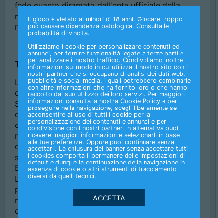
fede quanto diramato dall'ente ufficiale della
manifestazione e quanto previsto dal
Il gioco è vietato ai minori di 18 anni. Giocare troppo
regolamento vigente.
può causare dipendenza patologica. Consulta le
probabilità di vincita.
Utilizziamo i cookie per personalizzare contenuti ed
annunci, per fornire funzionalità legate a terze parti e
per analizzare il nostro traffico. Condividiamo inoltre
Testa a Testa Match Risultato
informazioni sul modo in cui utilizza il nostro sito con i
nostri partner che si occupano di analisi dei dati web,
pubblicità e social media, i quali potrebbero combinarle
La scommessa consiste nel pronosticare quale
con altre informazioni che ha fornito loro o che hanno
dei due giocatori vincerà l'incontro di riferimento.
raccolto dal suo utilizzo dei loro servizi. Per maggiori
informazioni consulta la nostra
Cookie Policy
e per
Si effettua la certificazione della scommessa
proseguire nella navigazione, scegli liberamente se
condizionandola alla partecipazione della gara di
acconsentire all'uso di tutti i cookie per la
personalizzazione dei contenuti e annunci e per
entrambi gli esiti e alla conclusione della
condivisione con i nostri partner. In alternativa puoi
medesima gara per almeno un esito; in caso
ricevere maggiori informazioni e selezionarli in base
alle tue preferenze. Oppure puoi continuare senza
contrario, si procede al rimborso della
accettarli. La chiusura del banner senza accettare tutti
i cookies comporta il permanere delle impostazioni di
scommessa. Esempio: "Giocatore A - Giocatore
default e dunque la continuazione della navigazione in
B". La gara termina con la vittoria del giocatore A.
assenza di cookie o altri strumenti di tracciamento
diversi da quelli tecnici.
L'esito vincente è "1". Ai fini della refertazione, e
per tutte le altre situazioni, faranno fede la
normativa vigente in materia, il regolamento e i
dati ufficiali diramati dall'organizzatore della