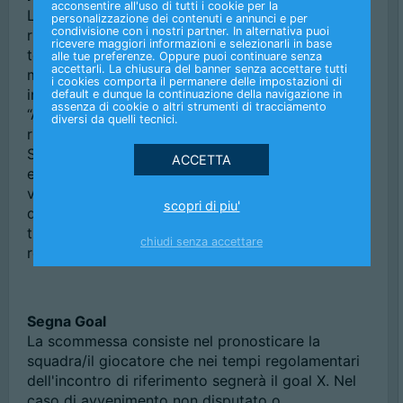
acconsentire all'uso di tutti i cookie per la
La scommessa consiste nel pronosticare il
personalizzazione dei contenuti e annunci e per
condivisione con i nostri partner. In alternativa puoi
risultato esatto dell’incontro di riferimento al
ricevere maggiori informazioni e selezionarli in base
termine dei soli tempi regolamentari (compresi
alle tue preferenze. Oppure puoi continuare senza
accettarli. La chiusura del banner senza accettare tutti
minuti di recupero), scegliendo tra gli 11 esiti
i cookies comporta il permanere delle impostazioni di
indicati:1:0, 2:0, 3:0, 3:1, 3:2, 0:1, 0:2, 0:3, 1:3, 2:3,
default e dunque la continuazione della navigazione in
assenza di cookie o altri strumenti di tracciamento
“Altro”. La voce “Altro” comprende qualsiasi
diversi da quelli tecnici.
risultato non presente nella lista. Esempio:
Squadra A - Squadra B. Se risultato finale 3:0;
esito vincente 3:0. Se risultato finale 2:1; esito
vincente Altro. Ai fini della refertazione farà fede
scopri di piu'
quanto comunicato dagli enti organizzatori. Per
tutto quanto non menzionato si fa riferimento al
chiudi senza accettare
regolamento vigente.
Segna Goal
La scommessa consiste nel pronosticare la
squadra/il giocatore che nei tempi regolamentari
dell'incontro di riferimento segnerà il goal X. Nel
caso di avvenimento non disputato o