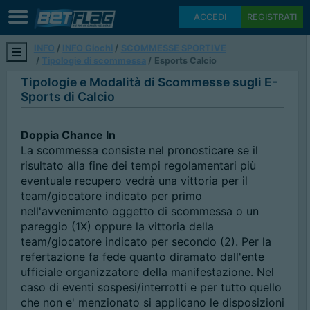
ACCEDI
REGISTRATI
INFO
INFO Giochi
SCOMMESSE SPORTIVE
Tipologie di scommessa
Esports Calcio
Tipologie e Modalità di Scommesse sugli E-
Sports di Calcio
Doppia Chance In
La scommessa consiste nel pronosticare se il
risultato alla fine dei tempi regolamentari più
eventuale recupero vedrà una vittoria per il
team/giocatore indicato per primo
nell'avvenimento oggetto di scommessa o un
pareggio (1X) oppure la vittoria della
team/giocatore indicato per secondo (2). Per la
refertazione fa fede quanto diramato dall'ente
ufficiale organizzatore della manifestazione. Nel
caso di eventi sospesi/interrotti e per tutto quello
che non e' menzionato si applicano le disposizioni