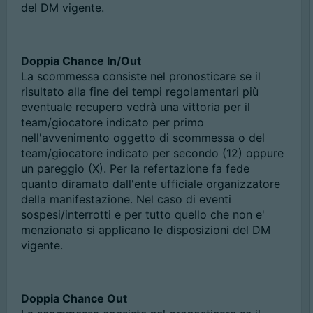
del DM vigente.
Doppia Chance In/Out
La scommessa consiste nel pronosticare se il
risultato alla fine dei tempi regolamentari più
eventuale recupero vedrà una vittoria per il
team/giocatore indicato per primo
nell'avvenimento oggetto di scommessa o del
team/giocatore indicato per secondo (12) oppure
un pareggio (X). Per la refertazione fa fede
quanto diramato dall'ente ufficiale organizzatore
della manifestazione. Nel caso di eventi
sospesi/interrotti e per tutto quello che non e'
menzionato si applicano le disposizioni del DM
vigente.
Doppia Chance Out