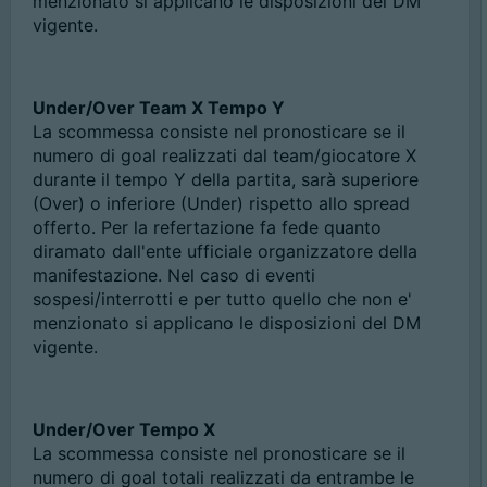
menzionato si applicano le disposizioni del DM
vigente.
Under/Over Team X Tempo Y
La scommessa consiste nel pronosticare se il
numero di goal realizzati dal team/giocatore X
durante il tempo Y della partita, sarà superiore
(Over) o inferiore (Under) rispetto allo spread
offerto. Per la refertazione fa fede quanto
diramato dall'ente ufficiale organizzatore della
manifestazione. Nel caso di eventi
sospesi/interrotti e per tutto quello che non e'
menzionato si applicano le disposizioni del DM
vigente.
Under/Over Tempo X
La scommessa consiste nel pronosticare se il
numero di goal totali realizzati da entrambe le