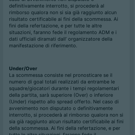
definitivamente interrotto, si procederà al
rimborso qualora non si sia già raggiunto alcun
risultato certificabile ai fini della scommessa. Ai
fini della refertazione, e per tutte le altre
situazioni, faranno fede il regolamento ADM e i
dati ufficiali diramati dall’ organizzatore della
manifestazione di riferimento.
Under/Over
La scommessa consiste nel pronosticare se il
numero di goal totali realizzati da entrambe le
squadre/giocatori durante i tempi regolamentari
della partita, sarà superiore (Over) o inferiore
(Under) rispetto allo spread offerto. Nel caso di
avvenimento non disputato o definitivamente
interrotto, si procederà al rimborso qualora non si
sia già raggiunto alcun risultato certificabile ai fini
della scommessa. Ai fini della refertazione, e per
tutte le altre situazioni, faranno fede il