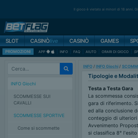
Il gioco è vietato ai minori di 18 anni
SLOT
CASINÒ
live
CASINÒ
GAMES
SP
PROMOZIONI
APP
INFO
FAQ
AIUTO
ORARI DI GIOCO
S
INFO
INFO Giochi
SCOMME
Tipologie e Modali
INFO Giochi
Testa a Testa Gara
La scommessa consiste
SCOMMESSE SUI
CAVALLI
gara di riferimento. S
ed alla conclusione d
SCOMMESSE SPORTIVE
conteggio di ulterior
Avvenimento Proposto: 
Come si scommette
si classifica 8° l'esit