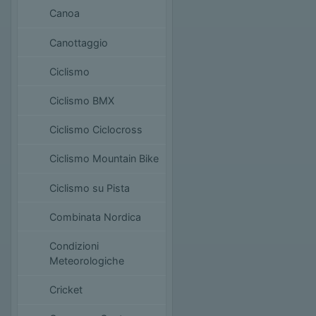
Canoa
Canottaggio
Ciclismo
Ciclismo BMX
Ciclismo Ciclocross
Ciclismo Mountain Bike
Ciclismo su Pista
Combinata Nordica
Condizioni
Meteorologiche
Cricket