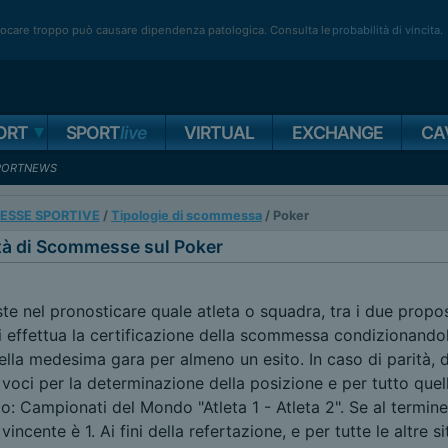
. Giocare troppo può causare dipendenza patologica. Consulta le
probabilità di vincita.
ORT
SPORT
live
VIRTUAL
EXCHANGE
CA
PORTNEWS
SSE SPORTIVE
Tipologie di scommessa
Poker
tà di Scommesse sul Poker
 nel pronosticare quale atleta o squadra, tra i due proposti
i effettua la certificazione della scommessa condizionandola
ella medesima gara per almeno un esito. In caso di parità, d
i voci per la determinazione della posizione e per tutto qu
Campionati del Mondo "Atleta 1 - Atleta 2". Se al termine de
o vincente è 1. Ai fini della refertazione, e per tutte le altre