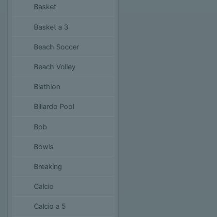
Basket
Basket a 3
Beach Soccer
Beach Volley
Biathlon
Biliardo Pool
Bob
Bowls
Breaking
Calcio
Calcio a 5