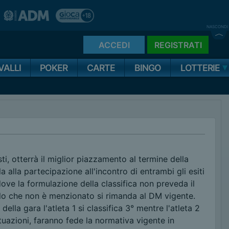
NASCONDI
VALLI
POKER
CARTE
BINGO
LOTTERIE
, otterrà il miglior piazzamento al termine della
 alla partecipazione all'incontro di entrambi gli esiti
ove la formulazione della classifica non preveda il
ello che non è menzionato si rimanda al DM vigente.
lla gara l'atleta 1 si classifica 3° mentre l'atleta 2
 situazioni, faranno fede la normativa vigente in