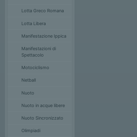
Lotta Greco Romana
Lotta Libera
Manifestazione Ippica
Manifestazioni di
Spettacolo
Motociclismo
Netball
Nuoto
Nuoto in acque libere
Nuoto Sincronizzato
Olimpiadi