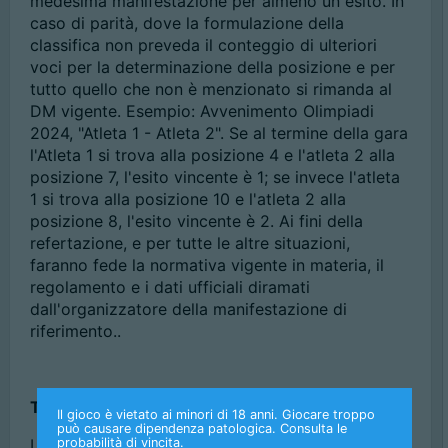
medesima manifestazione per almeno un esito. In
caso di parità, dove la formulazione della
classifica non preveda il conteggio di ulteriori
voci per la determinazione della posizione e per
tutto quello che non è menzionato si rimanda al
DM vigente. Esempio: Avvenimento Olimpiadi
2024, "Atleta 1 - Atleta 2". Se al termine della gara
l'Atleta 1 si trova alla posizione 4 e l'atleta 2 alla
posizione 7, l'esito vincente è 1; se invece l'atleta
1 si trova alla posizione 10 e l'atleta 2 alla
posizione 8, l'esito vincente è 2. Ai fini della
refertazione, e per tutte le altre situazioni,
faranno fede la normativa vigente in materia, il
regolamento e i dati ufficiali diramati
dall'organizzatore della manifestazione di
riferimento..
Testa a Testa Gara
Il gioco è vietato ai minori di 18 anni. Giocare troppo
può causare dipendenza patologica. Consulta le
probabilità di vincita.
La scommessa consiste nel pronosticare quale