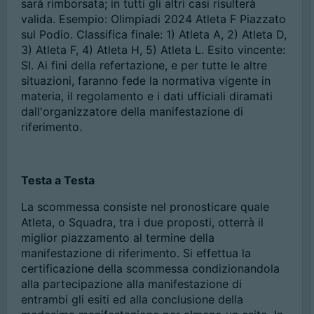
sarà rimborsata; in tutti gli altri casi risulterà
valida. Esempio: Olimpiadi 2024 Atleta F Piazzato
sul Podio. Classifica finale: 1) Atleta A, 2) Atleta D,
3) Atleta F, 4) Atleta H, 5) Atleta L. Esito vincente:
SI. Ai fini della refertazione, e per tutte le altre
situazioni, faranno fede la normativa vigente in
materia, il regolamento e i dati ufficiali diramati
dall'organizzatore della manifestazione di
riferimento.
Testa a Testa
La scommessa consiste nel pronosticare quale
Atleta, o Squadra, tra i due proposti, otterrà il
miglior piazzamento al termine della
manifestazione di riferimento. Si effettua la
certificazione della scommessa condizionandola
alla partecipazione alla manifestazione di
entrambi gli esiti ed alla conclusione della