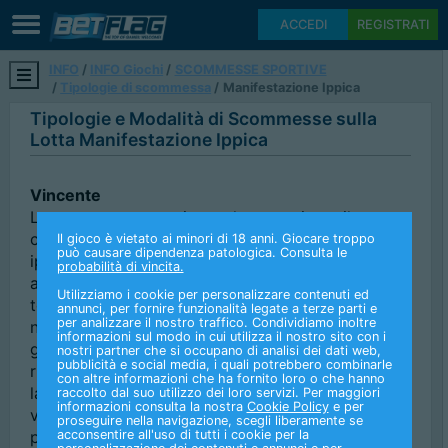
ACCEDI
REGISTRATI
INFO
INFO Giochi
SCOMMESSE SPORTIVE
Tipologie di scommessa
Manifestazione Ippica
Tipologie e Modalità di Scommesse sulla
Lotta Manifestazione Ippica
Vincente
La scommessa consiste nel pronosticare il
concorrente vincente di una determinata gara
Il gioco è vietato ai minori di 18 anni. Giocare troppo
può causare dipendenza patologica. Consulta le
ippica: la chiusura dell’accettazione del gioco
probabilità di vincita.
avverrà prima dell’apertura delle scommesse sui
Utilizziamo i cookie per personalizzare contenuti ed
totalizzatori ippici. Se un concorrente presente
annunci, per fornire funzionalità legate a terze parti e
per analizzare il nostro traffico. Condividiamo inoltre
nella lista non partecipa o non prende parte alla
informazioni sul modo in cui utilizza il nostro sito con i
gara, le scommesse accettate saranno
nostri partner che si occupano di analisi dei dati web,
pubblicità e social media, i quali potrebbero combinarle
rimborsate; se si ritira o viene squalificato durante
con altre informazioni che ha fornito loro o che hanno
la stessa le scommesse accettate rimangono
raccolto dal suo utilizzo dei loro servizi. Per maggiori
informazioni consulta la nostra
Cookie Policy
e per
valide e sono considerate perdenti. In caso di
proseguire nella navigazione, scegli liberamente se
acconsentire all'uso di tutti i cookie per la
parità, dove la formulazione della classifica non