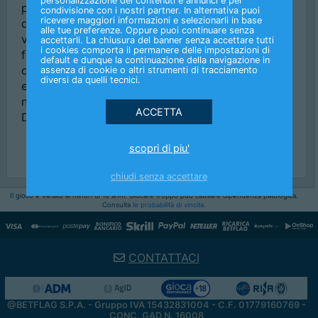
personalizzazione dei contenuti e annunci e per
preveda il conteggio di ulteriori voci per la
condivisione con i nostri partner. In alternativa puoi
ricevere maggiori informazioni e selezionarli in base
determinazione della posizione, si rimanda al DM
alle tue preferenze. Oppure puoi continuare senza
vigente (Art. 15 Comma 1). Per la refertazione fa
accettarli. La chiusura del banner senza accettare tutti
i cookies comporta il permanere delle impostazioni di
fede quanto diramato dall'ente ufficiale
default e dunque la continuazione della navigazione in
organizzatore della manifestazione. Nel caso di
assenza di cookie o altri strumenti di tracciamento
diversi da quelli tecnici.
eventi sospesi/interrotti e per tutto quello che
non è menzionato si applicano le disposizioni del
DM vigente.
scopri di piu'
chiudi senza accettare
Il gioco è vietato ai minori di 18 anni. Giocare troppo può causare dipendenza patologica.
Consulta
le probabilità di vincita.
CONTATTACI
@BETFLAG S.P.A. - Gruppo IVA 15432831004 - C.F. 01779160769 -
CONC. GAD N.
16008